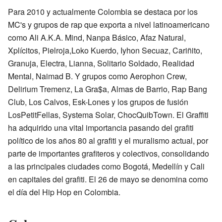
Para 2010 y actualmente Colombia se destaca por los
MC's y grupos de rap que exporta a nivel latinoamericano
como Ali A.K.A. Mind, Nanpa Básico, Afaz Natural,
Xplícitos, Pielroja,Loko Kuerdo, Iyhon Secuaz, Cariñito,
Granuja, Electra, Lianna, Solitario Soldado, Realidad
Mental, Naimad B. Y grupos como Aerophon Crew,
Delirium Tremenz, La Gra$a, Almas de Barrio, Rap Bang
Club, Los Calvos, Esk-Lones y los grupos de fusión
LosPetitFellas, Systema Solar, ChocQuibTown. El Graffiti
ha adquirido una vital importancia pasando del grafiti
político de los años 80 al grafiti y el muralismo actual, por
parte de importantes grafiteros y colectivos, consolidando
a las principales ciudades como Bogotá, Medellín y Cali
en capitales del grafiti. El 26 de mayo se denomina como
el día del Hip Hop en Colombia.