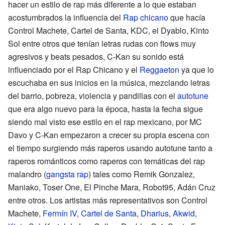
hacer un estilo de rap más diferente a lo que estaban
acostumbrados la influencia del
Rap chicano
que hacía
Control Machete, Cartel de Santa, KDC, el Dyablo, Kinto
Sol entre otros que tenían letras rudas con flows muy
agresivos y beats pesados, C-Kan su sonido está
influenciado por el Rap Chicano y el
Reggaeton
ya que lo
escuchaba en sus inicios en la música, mezclando letras
del barrio, pobreza, violencia y pandillas con el
autotune
que era algo nuevo para la época, hasta la fecha sigue
siendo mal visto ese estilo en el rap mexicano, por MC
Davo y C-Kan empezaron a crecer su propia escena con
el tiempo surgiendo más raperos usando autotune tanto a
raperos románticos como raperos con temáticas del rap
malandro (
gangsta rap
) tales como Remik Gonzalez,
Maniako, Toser One, El Pinche Mara, Robot95, Adán Cruz
entre otros. Los artistas más representativos son Control
Machete,
Fermín IV
,
Cartel de Santa
,
Dharius
,
Akwid
,