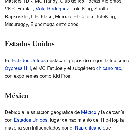
Masters TDK, MC Randy, Club de los Poetas Violentos,
VKR, Frank T,
Mala Rodríguez
, Tote King, Shotta,
Rapsusklei, L.E. Flaco, Morodo, El Coleta, ToteKing,
Mitsuruggy, Elphomega entre otros.
Estados Unidos
En
Estados Unidos
destacan grupos de origen latino como
Cypress Hill
, el MC Fat Joe y el subgénero
chicano rap
,
con exponentes como Kid Frost.
México
Debido a la situación geográfica de
México
y la cercanía
con
Estados Unidos
, lugar de nacimiento del Hip-Hop la
mayoría son influenciados por el
Rap chicano
que