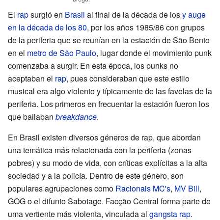
El
rap
surgió en
Brasil
al final de la década de los
y auge
en la década de los 80
, por los años 1985/86 con grupos
de la periferia que se reunían en la estación de São Bento
en el
metro de São Paulo
, lugar donde el movimiento punk
comenzaba a surgir. En esta época, los punks no
aceptaban el
rap
, pues consideraban que este estilo
musical era algo violento y típicamente de las favelas de la
periferia. Los primeros en frecuentar la estación fueron los
que bailaban
breakdance
.
En Brasil existen diversos géneros de rap, que abordan
una temática más relacionada con la periferia (zonas
pobres) y su modo de vida, con críticas explícitas a la alta
sociedad y a la policía. Dentro de este género, son
populares agrupaciones como
Racionais MC's
,
MV Bill
,
GOG o el difunto Sabotage. Facção Central forma parte de
uma vertiente más violenta, vinculada al
gangsta rap
.