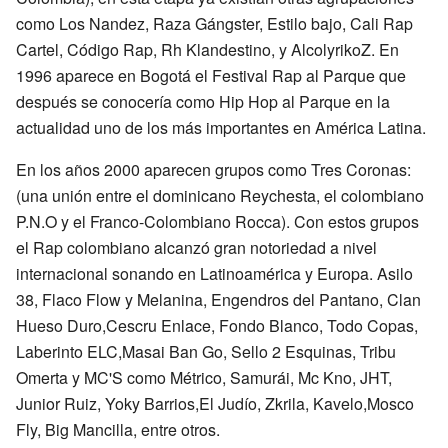
como Los Nandez, Raza Gángster, Estilo bajo, Cali Rap
Cartel, Código Rap, Rh Klandestino, y AlcolyrikoZ. En
1996 aparece en Bogotá el Festival Rap al Parque que
después se conocería como Hip Hop al Parque en la
actualidad uno de los más importantes en América Latina.
En los años 2000 aparecen grupos como Tres Coronas:
(una unión entre el dominicano Reychesta, el colombiano
P.N.O y el Franco-Colombiano Rocca). Con estos grupos
el Rap colombiano alcanzó gran notoriedad a nivel
internacional sonando en Latinoamérica y Europa. Asilo
38, Flaco Flow y Melanina, Engendros del Pantano, Clan
Hueso Duro,Cescru Enlace, Fondo Blanco, Todo Copas,
Laberinto ELC,Masai Ban Go, Sello 2 Esquinas, Tribu
Omerta y MC'S como Métrico, Samurái, Mc Kno, JHT,
Junior Ruiz, Yoky Barrios,El Judío, Zkrila, Kavelo,Mosco
Fly, Big Mancilla, entre otros.