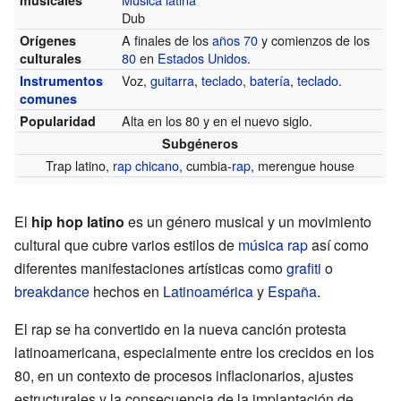
Dub
A finales de los
años 70
y comienzos de los
Orígenes
80
en
Estados Unidos
.
culturales
Voz,
guitarra
,
teclado
,
batería
,
teclado
.
Instrumentos
comunes
Alta en los 80 y en el nuevo siglo.
Popularidad
Subgéneros
Trap latino,
rap chicano
, cumbia-
rap
, merengue house
El
hip hop latino
es un género musical y un movimiento
cultural que cubre varios estilos de
música rap
así como
diferentes manifestaciones artísticas como
grafiti
o
breakdance
hechos en
Latinoamérica
y
España
.
El rap se ha convertido en la nueva canción protesta
latinoamericana, especialmente entre los crecidos en los
80, en un contexto de procesos inflacionarios, ajustes
estructurales y la consecuencia de la implantación de