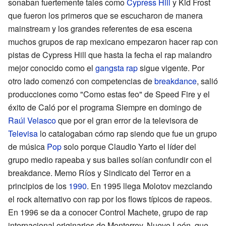
sonaban fuertemente tales como
Cypress Hill
y Kid Frost
que fueron los primeros que se escucharon de manera
mainstream y los grandes referentes de esa escena
muchos grupos de rap mexicano empezaron hacer rap con
pistas de Cypress Hill que hasta la fecha el rap malandro
mejor conocido como el
gangsta rap
sigue vigente. Por
otro lado comenzó con competencias de
breakdance
, salió
producciones como "Como estas feo" de Speed Fire y el
éxito de Caló por el programa Siempre en domingo de
Raúl Velasco
que por el gran error de la televisora de
Televisa
lo catalogaban cómo rap siendo que fue un grupo
de música
Pop
solo porque Claudio Yarto el líder del
grupo medio rapeaba y sus bailes solían confundir con el
breakdance. Memo Ríos y Sindicato del Terror en a
principios de los
1990
. En 1995 llega Molotov mezclando
el rock alternativo con rap por los flows típicos de rapeos.
En 1996 se da a conocer Control Machete, grupo de rap
internacional originarios de Monterrey, Nuevo León, que