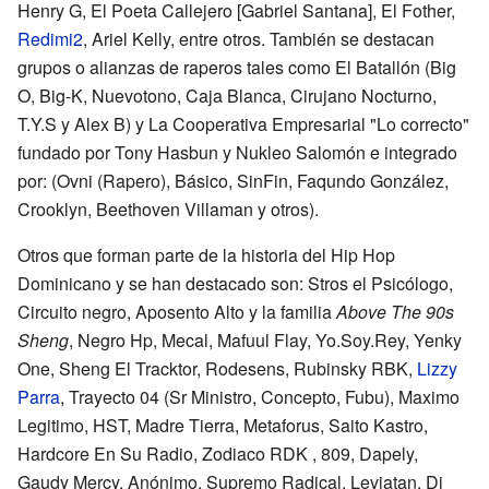
Henry G, El Poeta Callejero [Gabriel Santana], El Fother,
Redimi2
, Ariel Kelly, entre otros. También se destacan
grupos o alianzas de raperos tales como El Batallón (Big
O, Big-K,
Nuevotono
, Caja Blanca, Cirujano Nocturno,
T.Y.S y Alex B) y La Cooperativa Empresarial "Lo correcto"
fundado por Tony Hasbun y Nukleo Salomón e integrado
por: (Ovni (Rapero), Básico, SinFin, Faqundo González,
Crooklyn, Beethoven Villaman y otros).
Otros que forman parte de la historia del Hip Hop
Dominicano y se han destacado son: Stros el Psicólogo,
Circuito negro, Aposento Alto y la familia
Above The 90s
Sheng
, Negro Hp, Mecal, Mafuul Flay, Yo.Soy.Rey, Yenky
One, Sheng El Tracktor, Rodesens, Rubinsky RBK,
Lizzy
Parra
, Trayecto 04 (Sr Ministro, Concepto, Fubu), Maximo
Legitimo, HST, Madre Tierra, Metaforus, Saito Kastro,
Hardcore En Su Radio, Zodiaco RDK , 809, Dapely,
Gaudy Mercy, Anónimo, Supremo Radical, Leviatan, Dj