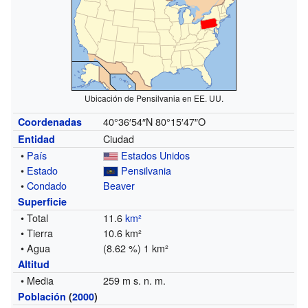
Ubicación de Pensilvania en EE. UU.
40°36′54″N
80°15′47″O
Coordenadas
Ciudad
Entidad
•
País
Estados Unidos
•
Estado
Pensilvania
•
Condado
Beaver
Superficie
• Total
11.6
km²
• Tierra
10.6 km²
• Agua
(8.62 %) 1 km²
Altitud
• Media
259 m s. n. m.
Población
(
2000
)