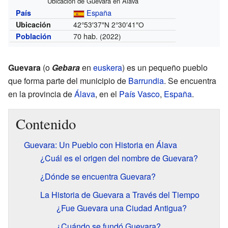
Ubicación de Guevara en Álava
España
País
Ubicación
42°53′37″N
2°30′41″O
70 hab.
Población
(2022)
Guevara
(o
Gebara
en
euskera
) es un pequeño pueblo
que forma parte del municipio de
Barrundia
. Se encuentra
en la provincia de
Álava
, en el
País Vasco
,
España
.
Contenido
Guevara: Un Pueblo con Historia en Álava
¿Cuál es el origen del nombre de Guevara?
¿Dónde se encuentra Guevara?
La Historia de Guevara a Través del Tiempo
¿Fue Guevara una Ciudad Antigua?
¿Cuándo se fundó Guevara?