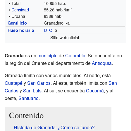
• Total
10 855 hab.
•
Densidad
55,28 hab./km²
• Urbana
6386 hab.
Granadino, -a
Gentilicio
UTC
-5
Huso horario
Sitio web oficial
Granada
es un
municipio
de
Colombia
. Se encuentra en
la región del Oriente del departamento de
Antioquia
.
Granada limita con varios municipios. Al norte, está
Guatapé
y
San Carlos
. Al este, también limita con
San
Carlos
y
San Luis
. Al sur, se encuentra
Cocorná
, y al
oeste,
Santuario
.
Contenido
Historia de Granada: ¿Cómo se fundó?