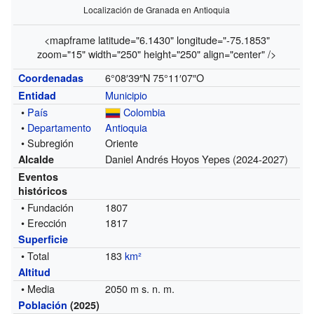
Localización de Granada en Antioquia
<mapframe latitude="6.1430" longitude="-75.1853"
zoom="15" width="250" height="250" align="center" />
6°08′39″N
75°11′07″O
Coordenadas
Municipio
Entidad
•
País
Colombia
•
Departamento
Antioquia
• Subregión
Oriente
Daniel Andrés Hoyos Yepes
(2024-2027)
Alcalde
Eventos
históricos
• Fundación
1807
• Erección
1817
Superficie
• Total
183
km²
Altitud
• Media
2050 m s. n. m.
Población
(2025)