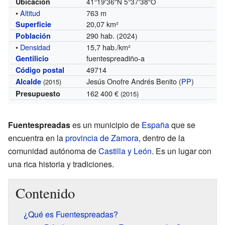
Ubicación
41°19′36″N
5°37′38″O
•
Altitud
763 m
20,07 km²
Superficie
290 hab.
Población
(2024)
•
Densidad
15,7 hab./km²
fuentespreadiño-a
Gentilicio
49714
Código postal
Jesús Onofre Andrés Benito (
PP
)
Alcalde
(2015)
162 400 €
Presupuesto
(2015)
Fuentespreadas
es un municipio de
España
que se
encuentra en la
provincia de Zamora
, dentro de la
comunidad autónoma de
Castilla y León
. Es un lugar con
una rica historia y tradiciones.
Contenido
¿Qué es Fuentespreadas?