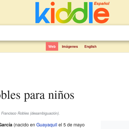
Web
Imágenes
English
obles para niños
e Francisco Robles (desambiguación).
García
(nacido en
Guayaquil
el 5 de mayo