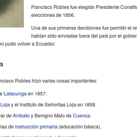
Francisco Robles fue elegido Presidente Constit
elecciones de 1856.
Una de sus primeras decisiones fue permitir el 
habían sido enviadas fuera del país por el gobiern
no
pudo volver a Ecuador.
n
ancisco Robles hizo varias cosas importantes:
de
Latacunga
en 1857.
n
Loja
y el Instituto de Señoritas Loja en 1858.
var de
Ambato
y Benigno Malo de
Cuenca
.
elas de
instrucción primaria
(educación básica).