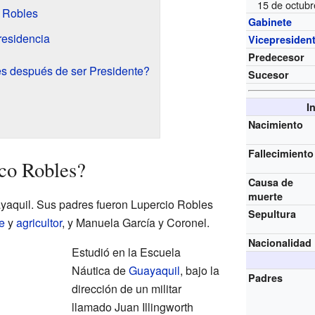
15 de octub
e Robles
Gabinete
residencia
Vicepresiden
Predecesor
s después de ser Presidente?
Sucesor
I
Nacimiento
Fallecimiento
co Robles?
Causa de
muerte
yaquil. Sus padres fueron Lupercio Robles
Sepultura
e
y
agricultor
, y Manuela García y Coronel.
Nacionalidad
Estudió en la Escuela
Náutica de
Guayaquil
, bajo la
Padres
dirección de un militar
llamado Juan Illingworth