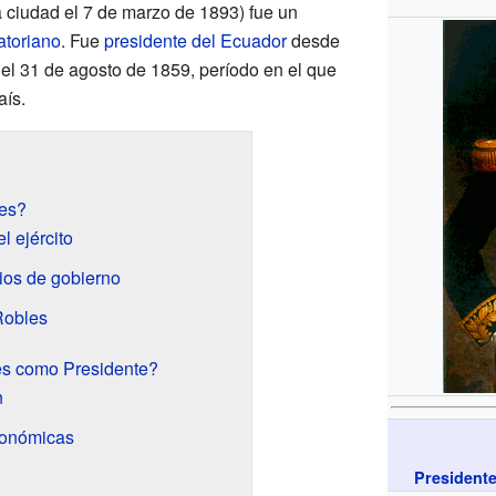
a ciudad el 7 de marzo de 1893) fue un
atoriano
. Fue
presidente del Ecuador
desde
 el 31 de agosto de 1859, período en el que
aís.
les?
el ejército
ios de gobierno
Robles
es como Presidente?
n
conómicas
Presidente