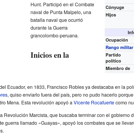
Hunt. Participó en el Combate
Cónyuge
naval de Punta Malpelo, una
Hijos
batalla naval que ocurrió
durante la Guerra
In
grancolombo-peruana.
Ocupación
Rango militar
Inicios en la
Partido
político
Miembro de
l Ecuador, en 1833, Francisco Robles ya destacaba en la polític
ores
, quiso enviarlo fuera del país, pero no pudo hacerlo porq
dro Mena. Esta revolución apoyó a
Vicente Rocafuerte
como nue
la Revolución Marcista, que buscaba terminar con el gobierno d
de guerra llamado «Guayas», apoyó los combates que se llevar
s.