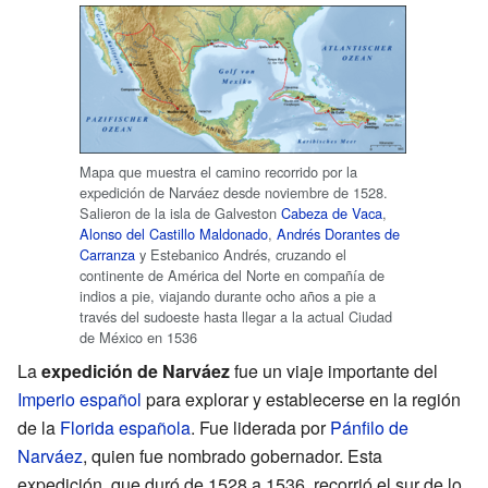
Mapa que muestra el camino recorrido por la
expedición de Narváez desde noviembre de 1528.
Salieron de la isla de Galveston
Cabeza de Vaca
,
Alonso del Castillo Maldonado
,
Andrés Dorantes de
Carranza
y Estebanico Andrés, cruzando el
continente de América del Norte en compañía de
indios a pie, viajando durante ocho años a pie a
través del sudoeste hasta llegar a la actual Ciudad
de México en 1536
La
expedición de Narváez
fue un viaje importante del
Imperio español
para explorar y establecerse en la región
de la
Florida española
. Fue liderada por
Pánfilo de
Narváez
, quien fue nombrado gobernador. Esta
expedición, que duró de 1528 a 1536, recorrió el sur de lo