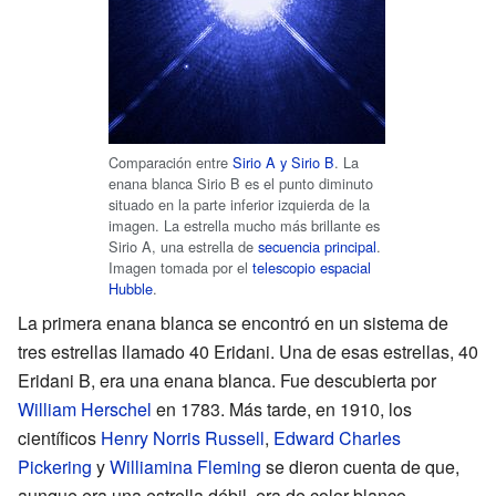
Comparación entre
Sirio A y Sirio B
. La
enana blanca Sirio B es el punto diminuto
situado en la parte inferior izquierda de la
imagen. La estrella mucho más brillante es
Sirio A, una estrella de
secuencia principal
.
Imagen tomada por el
telescopio espacial
Hubble
.
La primera enana blanca se encontró en un sistema de
tres estrellas llamado 40 Eridani. Una de esas estrellas, 40
Eridani B, era una enana blanca. Fue descubierta por
William Herschel
en 1783. Más tarde, en 1910, los
científicos
Henry Norris Russell
,
Edward Charles
Pickering
y
Williamina Fleming
se dieron cuenta de que,
aunque era una estrella débil, era de color blanco.