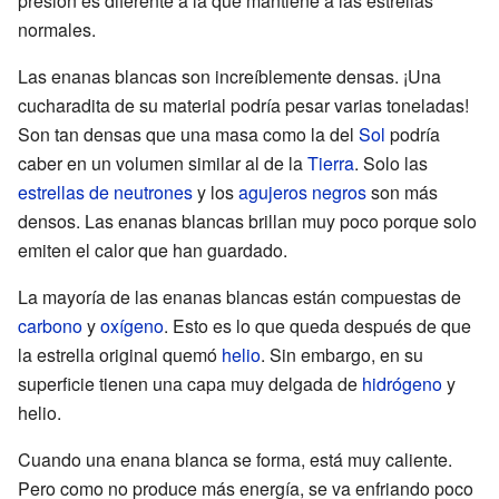
presión es diferente a la que mantiene a las estrellas
normales.
Las enanas blancas son increíblemente densas. ¡Una
cucharadita de su material podría pesar varias toneladas!
Son tan densas que una masa como la del
Sol
podría
caber en un volumen similar al de la
Tierra
. Solo las
estrellas de neutrones
y los
agujeros negros
son más
densos. Las enanas blancas brillan muy poco porque solo
emiten el calor que han guardado.
La mayoría de las enanas blancas están compuestas de
carbono
y
oxígeno
. Esto es lo que queda después de que
la estrella original quemó
helio
. Sin embargo, en su
superficie tienen una capa muy delgada de
hidrógeno
y
helio.
Cuando una enana blanca se forma, está muy caliente.
Pero como no produce más energía, se va enfriando poco