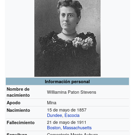
Información personal
Nombre de
Williamina Paton Stevens
nacimiento
Mina
Apodo
15 de mayo de 1857
Nacimiento
Dundee
,
Escocia
21 de mayo de 1911
Fallecimiento
Boston
,
Massachusetts
Cementerio Monte Auburn
Sepultura