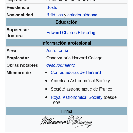
Boston
Residencia
Británica
y
estadounidense
Nacionalidad
Educación
Supervisor
Edward Charles Pickering
doctoral
Información profesional
Astronomía
Área
Observatorio Harvard College
Empleador
Obras notables
descubrimiento
Computadoras de Harvard
Miembro de
American Astronomical Society
Société astronomique de France
Royal Astronomical Society
(desde
1906)
Firma