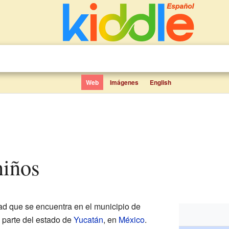
Web
Imágenes
English
niños
d que se encuentra en el municipio de
 parte del estado de
Yucatán
, en
México
.