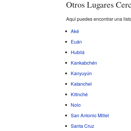
Otros Lugares Cer
Aquí puedes encontrar una list
Aké
Euán
Hubilá
Kankabchén
Kanyuyún
Katanchel
Kitinché
Nolo
San Antonio Millet
Santa Cruz