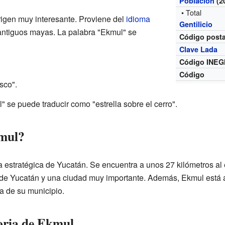
Población
(2
• Total
igen muy interesante. Proviene del
idioma
Gentilicio
 antiguos mayas. La palabra "Ekmul" se
Código posta
Clave Lada
Código INEG
Código
asco".
 se puede traducir como "estrella sobre el cerro".
mul?
 estratégica de Yucatán. Se encuentra a unos 27 kilómetros al 
o de Yucatán y una ciudad muy importante. Además, Ekmul está a
a de su municipio.
toria de Ekmul