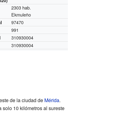
020)
2303 hab.
Ekmuleño
97470
l
991
310930004
I
310930004
este de la ciudad de
Mérida
.
 solo 10 kilómetros al sureste