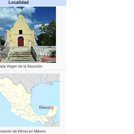
Localidad
esia Virgen de la Asunción
Ekmul
lización de Ekmul en México