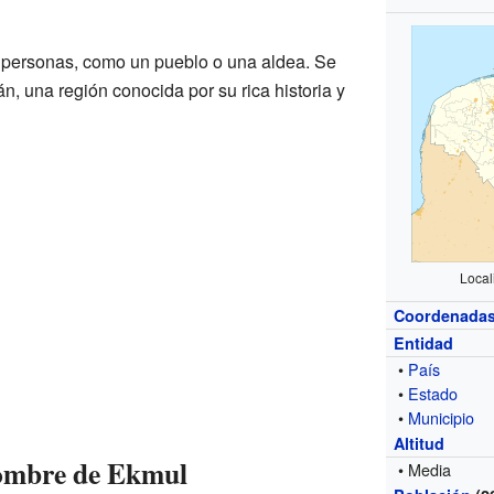
 personas, como un pueblo o una aldea. Se
n, una región conocida por su rica historia y
Local
Coordenada
Entidad
•
País
•
Estado
•
Municipio
Altitud
Nombre de Ekmul
• Media