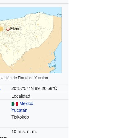
Ekmul
ización de Ekmul en Yucatán
20°57′54″N
89°20′56″O
s
Localidad
México
Yucatán
Tixkokob
10 m s. n. m.