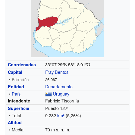
33°07′29″S
58°18′01″O
Coordenadas
Fray Bentos
Capital
• Población
26.967
Departamento
Entidad
•
País
Uruguay
Fabricio Tiscornia
Intendente
Puesto 12.º
Superficie
• Total
9.282
km²
(5,26%)
Altitud
• Media
70 m s. n. m.