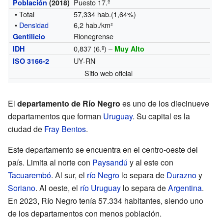
Puesto 17.º
Población
(2018)
• Total
57,334 hab.(1,64%)
•
Densidad
6,2 hab./km²
Rionegrense
Gentilicio
0,837 (6.º) –
IDH
Muy Alto
UY-RN
ISO 3166-2
Sitio web oficial
El
departamento de Río Negro
es uno de los diecinueve
departamentos que forman
Uruguay
. Su capital es la
ciudad de
Fray Bentos
.
Este departamento se encuentra en el centro-oeste del
país. Limita al norte con
Paysandú
y al este con
Tacuarembó
. Al sur, el
río Negro
lo separa de
Durazno
y
Soriano
. Al oeste, el
río Uruguay
lo separa de
Argentina
.
En 2023, Río Negro tenía 57.334 habitantes, siendo uno
de los departamentos con menos población.