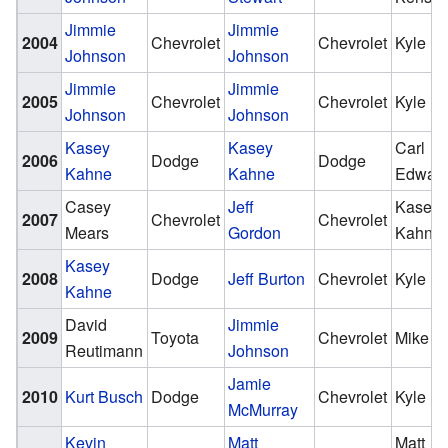
Jimmie
Jimmie
2004
Chevrolet
Chevrolet
Kyle B
Johnson
Johnson
Jimmie
Jimmie
2005
Chevrolet
Chevrolet
Kyle B
Johnson
Johnson
Kasey
Kasey
Carl
2006
Dodge
Dodge
Kahne
Kahne
Edwar
Casey
Jeff
Kasey
2007
Chevrolet
Chevrolet
Mears
Gordon
Kahne
Kasey
2008
Dodge
Jeff Burton
Chevrolet
Kyle B
Kahne
David
Jimmie
2009
Toyota
Chevrolet
Mike Bl
Reutimann
Johnson
Jamie
2010
Kurt Busch
Dodge
Chevrolet
Kyle B
McMurray
Kevin
Matt
Matt