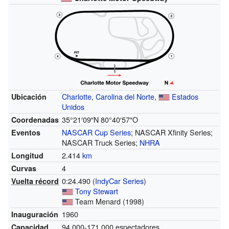
Charlotte
,
Carolina del Norte
,
Estados
Ubicación
Unidos
35°21′09″N 80°40′57″O
Coordenadas
NASCAR Cup Series
; NASCAR Xfinity Series;
Eventos
NASCAR Truck Series;
NHRA
2.414
km
Longitud
4
Curvas
0:24.490 (
IndyCar Series
)
Vuelta récord
Tony Stewart
Team Menard (1998)
1960
Inauguración
94,000-171,000 espectadores
Capacidad