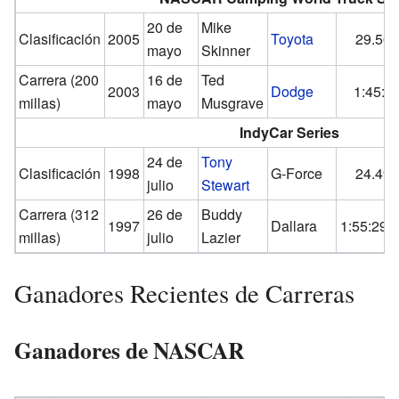
20 de
Mike
Clasificación
2005
Toyota
29.500
mayo
Skinner
Carrera (200
16 de
Ted
2003
Dodge
1:45:0
millas)
mayo
Musgrave
IndyCar Series
24 de
Tony
Clasificación
1998
G-Force
24.490
julio
Stewart
Carrera (312
26 de
Buddy
1997
Dallara
1:55:29.
millas)
julio
Lazier
Ganadores Recientes de Carreras
Ganadores de NASCAR