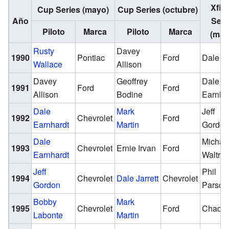
Xfini
Cup Series (mayo)
Cup Series (octubre)
Año
Seri
Piloto
Marca
Piloto
Marca
(may
Rusty
Davey
1990
Pontiac
Ford
Dale Ja
Wallace
Allison
Davey
Geoffrey
Dale
1991
Ford
Ford
Allison
Bodine
Earnha
Dale
Mark
Jeff
1992
Chevrolet
Ford
Earnhardt
Martin
Gordo
Dale
Michae
1993
Chevrolet
Ernie Irvan
Ford
Earnhardt
Waltrip
Jeff
Phil
1994
Chevrolet
Dale Jarrett
Chevrolet
Gordon
Parson
Bobby
Mark
1995
Chevrolet
Ford
Chad Li
Labonte
Martin