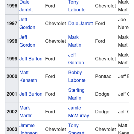
Dale
Terry
Mark
1996
Ford
Chevrolet
Jarrett
Labonte
Martin
Jeff
Joe
1997
Chevrolet
Dale Jarrett
Ford
Gordon
Nemec
Jeff
Mark
Mark
1998
Chevrolet
Ford
Gordon
Martin
Martin
Jeff
Mark
1999
Jeff Burton
Ford
Chevrolet
Gordon
Martin
Matt
Bobby
2000
Ford
Pontiac
Jeff Bu
Kenseth
Labonte
Sterling
2001
Jeff Burton
Ford
Dodge
Jeff Gr
Marlin
Mark
Jamie
2002
Ford
Dodge
Jeff Gr
Martin
McMurray
Jimmie
Tony
Matt
2003
Chevrolet
Chevrolet
Johnson
Stewart
Kenset