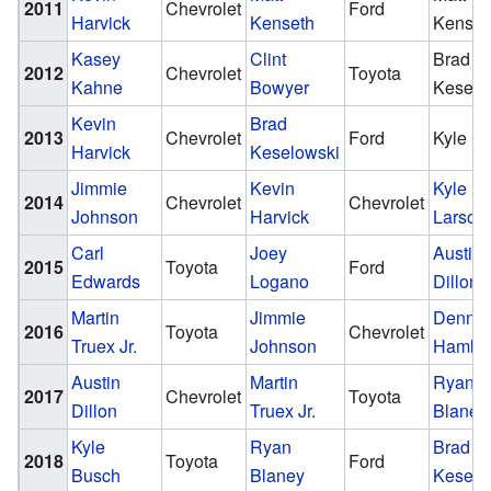
2011
Chevrolet
Ford
Harvick
Kenseth
Kenset
Kasey
Clint
Brad
2012
Chevrolet
Toyota
Kahne
Bowyer
Keselo
Kevin
Brad
2013
Chevrolet
Ford
Kyle B
Harvick
Keselowski
Jimmie
Kevin
Kyle
2014
Chevrolet
Chevrolet
Johnson
Harvick
Larson
Carl
Joey
Austin
2015
Toyota
Ford
Edwards
Logano
Dillon
Martin
Jimmie
Denny
2016
Toyota
Chevrolet
Truex Jr.
Johnson
Hamlin
Austin
Martin
Ryan
2017
Chevrolet
Toyota
Dillon
Truex Jr.
Blaney
Kyle
Ryan
Brad
2018
Toyota
Ford
Busch
Blaney
Keselo