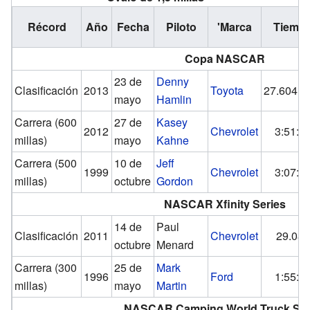
Récord
Año
Fecha
Piloto
'Marca
Tiemp
Copa NASCAR
23 de
Denny
Clasificación
2013
Toyota
27.604
mayo
Hamlin
Carrera (600
27 de
Kasey
2012
Chevrolet
3:51:1
millas)
mayo
Kahne
Carrera (500
10 de
Jeff
1999
Chevrolet
3:07:3
millas)
octubre
Gordon
NASCAR Xfinity Series
14 de
Paul
Clasificación
2011
Chevrolet
29.089
octubre
Menard
Carrera (300
25 de
Mark
1996
Ford
1:55:2
millas)
mayo
Martin
NASCAR Camping World Truck Ser