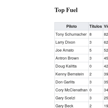
Top Fuel
Piloto
Títulos
Vi
Tony Schumacher
8
8
Larry Dixon
3
6
Joe Amato
5
5
Antron Brown
3
4
Doug Kalitta
0
4
Kenny Bernstein
2
3
Don Garlits
3
3
Cory McClenathan
0
3
Gary Scelzi
3
2
Gary Beck
2
1