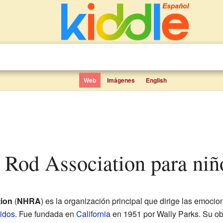
Web
Imágenes
English
t Rod Association para niñ
tion
(
NHRA
) es la organización principal que dirige las emoci
idos
. Fue fundada en
California
en 1951 por Wally Parks. Su obj