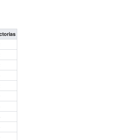
ctorias
2
2
2
5
2
9
5
4
5
9