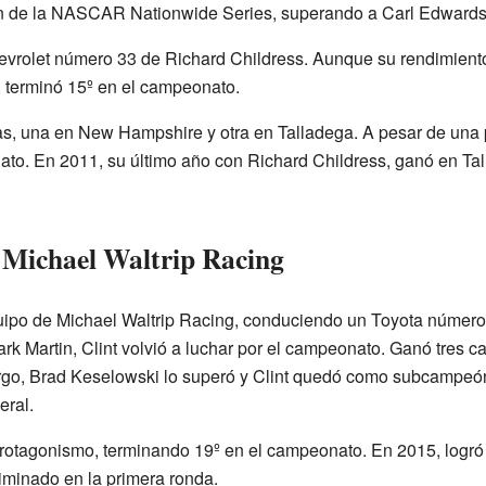
 de la NASCAR Nationwide Series, superando a Carl Edwards
evrolet número 33 de Richard Childress. Aunque su rendimien
, terminó 15º en el campeonato.
as, una en New Hampshire y otra en Talladega. A pesar de una 
to. En 2011, su último año con Richard Childress, ganó en Tal
 Michael Waltrip Racing
uipo de Michael Waltrip Racing, conduciendo un Toyota númer
Martin, Clint volvió a luchar por el campeonato. Ganó tres car
argo, Brad Keselowski lo superó y Clint quedó como subcamp
eral.
tagonismo, terminando 19º en el campeonato. En 2015, logró cl
iminado en la primera ronda.