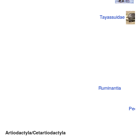
Tayassuidae
Ruminantia
Peco
Artiodactyla/Cetartiodactyla