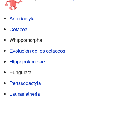
Artiodactyla
Cetacea
Whippomorpha
Evolución de los cetáceos
Hippopotamidae
Eungulata
Perissodactyla
Laurasiatheria