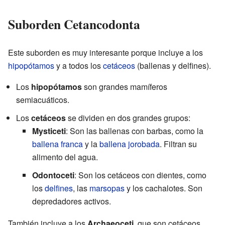
Suborden Cetancodonta
Este suborden es muy interesante porque incluye a los
hipopótamos
y a todos los
cetáceos
(ballenas y delfines).
Los
hipopótamos
son grandes mamíferos
semiacuáticos.
Los
cetáceos
se dividen en dos grandes grupos:
Mysticeti
: Son las ballenas con barbas, como la
ballena franca
y la
ballena jorobada
. Filtran su
alimento del agua.
Odontoceti
: Son los cetáceos con dientes, como
los
delfines
, las
marsopas
y los cachalotes. Son
depredadores activos.
También incluye a los
Archaeoceti
, que son cetáceos