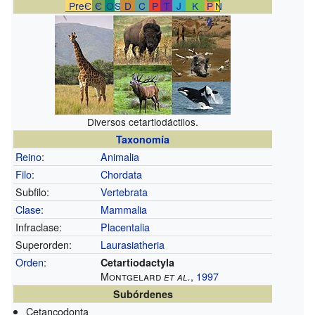
PreЄ
Є
O
S
D
C
P
T
J
K
P
N
g
Diversos cetartiodáctilos.
Taxonomía
Reino
:
Animalia
Filo
:
Chordata
Subfilo:
Vertebrata
Clase
:
Mammalia
Infraclase:
Placentalia
Superorden:
Laurasiatheria
Orden
:
Cetartiodactyla
Montgelard
,
1997
et al.
Subórdenes
Cetancodonta