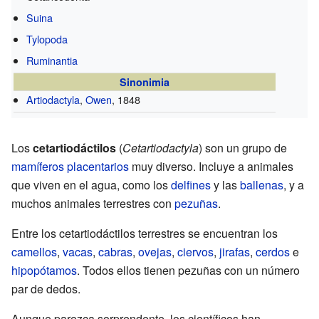
Suina
Tylopoda
Ruminantia
Sinonimia
Artiodactyla
,
Owen
, 1848
Los
cetartiodáctilos
(
Cetartiodactyla
) son un grupo de
mamíferos
placentarios
muy diverso. Incluye a animales
que viven en el agua, como los
delfines
y las
ballenas
, y a
muchos animales terrestres con
pezuñas
.
Entre los cetartiodáctilos terrestres se encuentran los
camellos
,
vacas
,
cabras
,
ovejas
,
ciervos
,
jirafas
,
cerdos
e
hipopótamos
. Todos ellos tienen pezuñas con un número
par de dedos.
Aunque parezca sorprendente, los científicos han