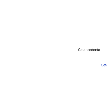
Cetancodonta
Cetac