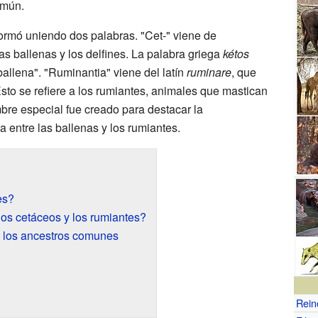
omún.
ormó uniendo dos palabras. "Cet-" viene de
as ballenas y los delfines. La palabra griega
kétos
ballena". "Ruminantia" viene del latín
ruminare
, que
Esto se refiere a los rumiantes, animales que mastican
re especial fue creado para destacar la
 entre las ballenas y los rumiantes.
es?
os cetáceos y los rumiantes?
e los ancestros comunes
Rein