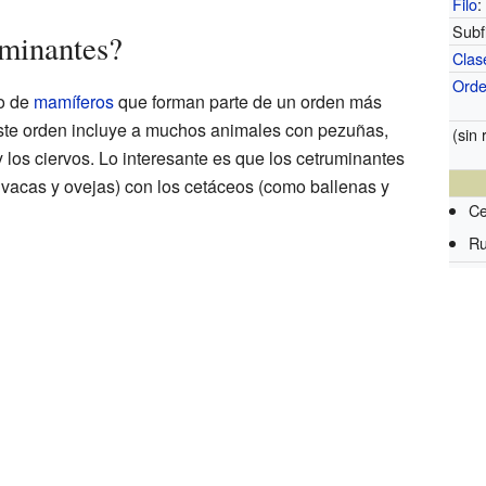
Filo
:
Subfi
uminantes?
Clas
Ord
o de
mamíferos
que forman parte de un orden más
ste orden incluye a muchos animales con pezuñas,
(sin 
 los ciervos. Lo interesante es que los cetruminantes
vacas y ovejas) con los cetáceos (como ballenas y
Ce
Ru