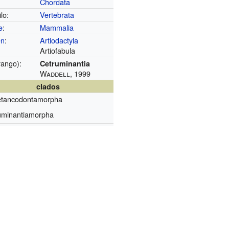
Chordata
lo:
Vertebrata
e
:
Mammalia
en
:
Artiodactyla
Artiofabula
rango):
Cetruminantia
Waddell, 1999
clados
tancodontamorpha
minantiamorpha