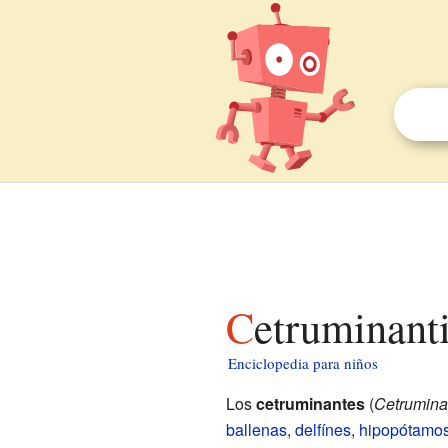
Cetruminant
Enciclopedia para niños
Los
cetruminantes
(
Cetrumina
ballenas
,
delfínes
,
hipopótamo