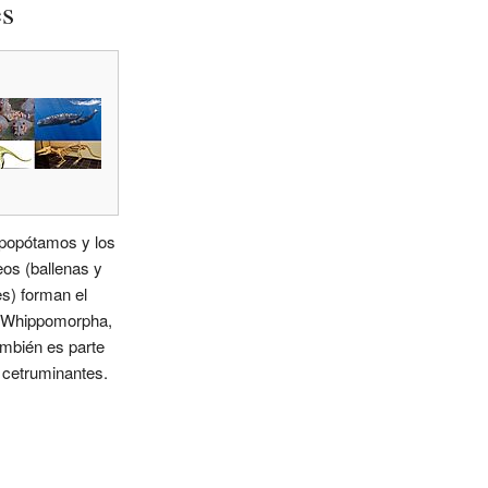
es
ipopótamos y los
os (ballenas y
es) forman el
 Whippomorpha,
mbién es parte
 cetruminantes.