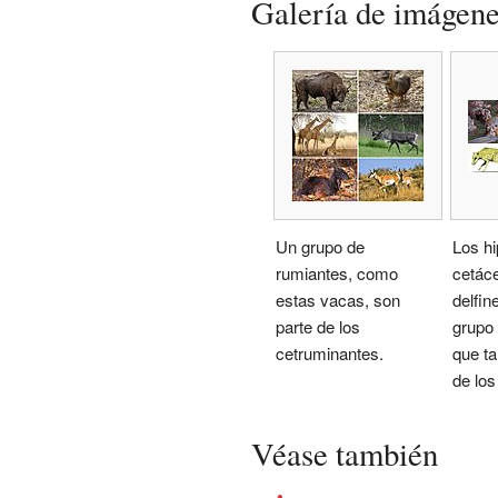
Galería de imágen
Un grupo de
Los h
rumiantes, como
cetáce
estas vacas, son
delfin
parte de los
grupo
cetruminantes.
que ta
de los
Véase también