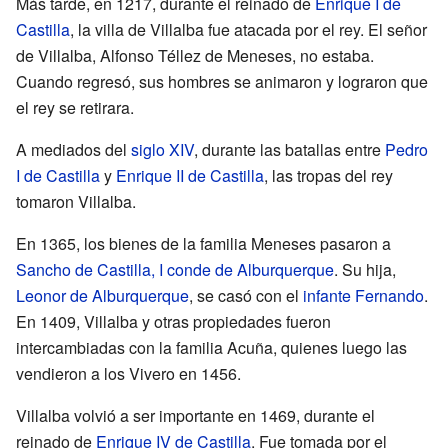
Más tarde, en 1217, durante el reinado de
Enrique I de
Castilla
, la villa de Villalba fue atacada por el rey. El señor
de Villalba, Alfonso Téllez de Meneses, no estaba.
Cuando regresó, sus hombres se animaron y lograron que
el rey se retirara.
A mediados del
siglo XIV
, durante las batallas entre
Pedro
I de Castilla
y
Enrique II de Castilla
, las tropas del rey
tomaron Villalba.
En 1365, los bienes de la familia Meneses pasaron a
Sancho de Castilla, I conde de Alburquerque
. Su hija,
Leonor de Alburquerque
, se casó con el
infante Fernando
.
En 1409, Villalba y otras propiedades fueron
intercambiadas con la familia Acuña, quienes luego las
vendieron a los Vivero en 1456.
Villalba volvió a ser importante en 1469, durante el
reinado de
Enrique IV de Castilla
. Fue tomada por el