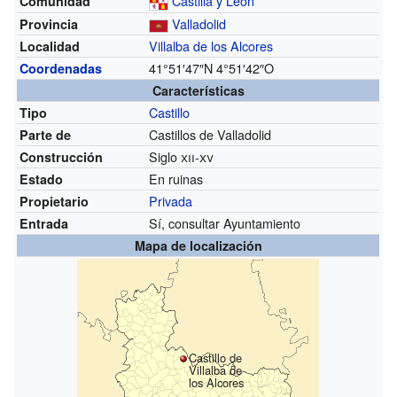
Castilla y León
Comunidad
Valladolid
Provincia
Villalba de los Alcores
Localidad
41°51′47″N
4°51′42″O
Coordenadas
Características
Castillo
Tipo
Castillos de Valladolid
Parte de
Siglo
xii
-
xv
Construcción
En ruinas
Estado
Privada
Propietario
Sí, consultar Ayuntamiento
Entrada
Mapa de localización
Castillo de
Villalba de
los Alcores