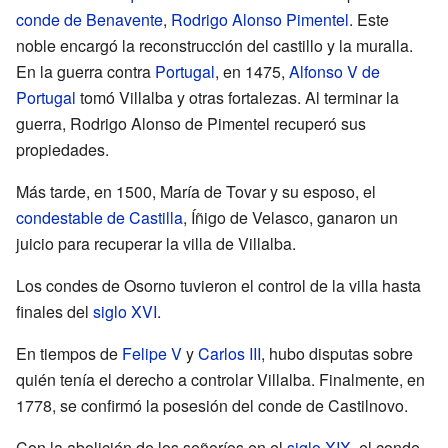
conde de Benavente
,
Rodrigo Alonso Pimentel
. Este
noble encargó la reconstrucción del castillo y la muralla.
En la guerra contra
Portugal
, en 1475,
Alfonso V de
Portugal
tomó Villalba y otras fortalezas. Al terminar la
guerra, Rodrigo Alonso de Pimentel recuperó sus
propiedades.
Más tarde, en 1500, María de Tovar y su esposo, el
condestable de Castilla
, Íñigo de Velasco, ganaron un
juicio para recuperar la villa de Villalba.
Los condes de Osorno tuvieron el control de la villa hasta
finales del
siglo XVI
.
En tiempos de
Felipe V
y
Carlos III
, hubo disputas sobre
quién tenía el derecho a controlar Villalba. Finalmente, en
1778, se confirmó la posesión del conde de Castilnovo.
Con la abolición de los señoríos en el
siglo XIX
, el conde