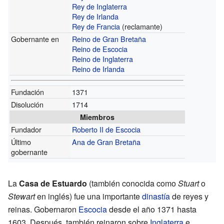
Rey de Inglaterra
Rey de Irlanda
Rey de Francia
(reclamante)
Gobernante en
Reino de Gran Bretaña
Reino de Escocia
Reino de Inglaterra
Reino de Irlanda
Fundación
1371
Disolución
1714
Miembros
Fundador
Roberto II de Escocia
Último
Ana de Gran Bretaña
gobernante
La
Casa de Estuardo
(también conocida como
Stuart
o
Stewart
en inglés) fue una importante
dinastía
de reyes y
reinas. Gobernaron
Escocia
desde el año 1371 hasta
1603. Después, también reinaron sobre
Inglaterra
e