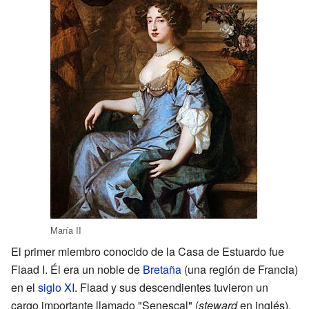
María II
El primer miembro conocido de la Casa de Estuardo fue
Flaad I. Él era un noble de
Bretaña
(una región de Francia)
en el
siglo XI
. Flaad y sus descendientes tuvieron un
cargo importante llamado "Senescal" (
steward
en inglés),