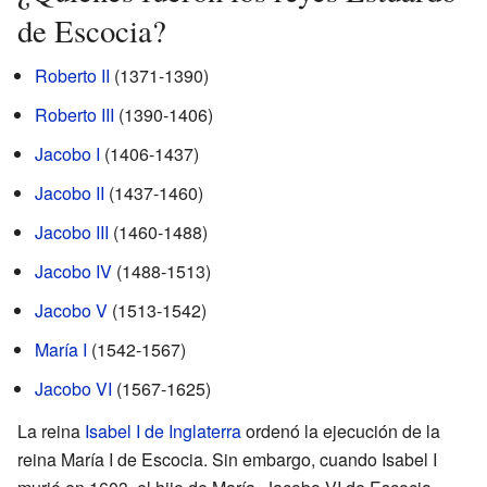
de Escocia?
Roberto II
(1371-1390)
Roberto III
(1390-1406)
Jacobo I
(1406-1437)
Jacobo II
(1437-1460)
Jacobo III
(1460-1488)
Jacobo IV
(1488-1513)
Jacobo V
(1513-1542)
María I
(1542-1567)
Jacobo VI
(1567-1625)
La reina
Isabel I de Inglaterra
ordenó la ejecución de la
reina María I de Escocia. Sin embargo, cuando Isabel I