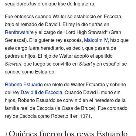
seguidores tuvieron que irse de Inglaterra.
Fue entonces cuando Walter se estableció en Escocia,
bajo el reinado de David I. El rey le dio tierras en
Renfrewshire
y el cargo de "Lord High Steward" (Gran
Senescal). El siguiente rey escocés,
Malcolm IV
, hizo que
este cargo fuera hereditario, es decir, que pasara de
padres a hijos. El hijo de Walter adoptó el apellido
Stewart
, que luego se convirtió en
Stuart
y en español se
conoce como Estuardo.
Roberto Estuardo
era nieto de Walter Estuardo y sobrino
del rey
David II de Escocia
. Cuando David II murió sin
hijos, Roberto Estuardo se convirtió en el heredero de la
familia real de Escocia (la Casa de Bruce). Fue coronado
rey de Escocia como Roberto II en 1371.
¿Quiénes fueron los reyes Estuardo