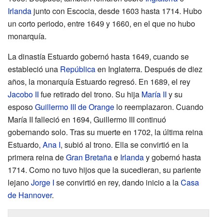
Irlanda
junto con Escocia, desde 1603 hasta 1714. Hubo
un corto periodo, entre 1649 y 1660, en el que no hubo
monarquía.
La dinastía Estuardo gobernó hasta 1649, cuando se
estableció una
República
en Inglaterra. Después de diez
años, la monarquía Estuardo regresó. En 1689, el rey
Jacobo II
fue retirado del trono. Su hija
María II
y su
esposo
Guillermo III de Orange
lo reemplazaron. Cuando
María II falleció en 1694, Guillermo III continuó
gobernando solo. Tras su muerte en 1702, la última reina
Estuardo,
Ana I
, subió al trono. Ella se convirtió en la
primera reina de
Gran Bretaña
e
Irlanda
y gobernó hasta
1714. Como no tuvo hijos que la sucedieran, su pariente
lejano
Jorge I
se convirtió en rey, dando inicio a la
Casa
de Hannover
.