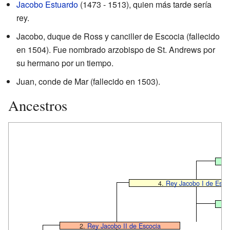
Jacobo Estuardo
(1473 - 1513), quien más tarde sería
rey.
Jacobo, duque de Ross y canciller de Escocia (fallecido
en 1504). Fue nombrado arzobispo de St. Andrews por
su hermano por un tiempo.
Juan, conde de Mar (fallecido en 1503).
Ancestros
A
4.
Rey Jacobo I de Esco
2.
Rey Jacobo II de Escocia