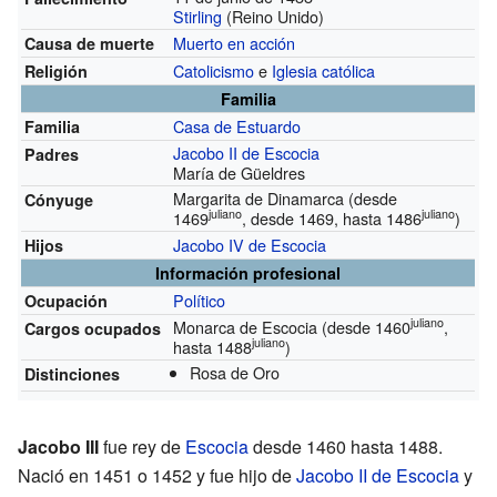
Stirling
(Reino Unido)
Muerto en acción
Causa de muerte
Catolicismo
e
Iglesia católica
Religión
Familia
Casa de Estuardo
Familia
Jacobo II de Escocia
Padres
María de Güeldres
Margarita de Dinamarca
(desde
Cónyuge
juliano
juliano
1469
, desde 1469, hasta 1486
)
Jacobo IV de Escocia
Hijos
Información profesional
Político
Ocupación
juliano
Monarca de Escocia
(desde 1460
,
Cargos ocupados
juliano
hasta 1488
)
Rosa de Oro
Distinciones
Jacobo III
fue rey de
Escocia
desde 1460 hasta 1488.
Nació en 1451 o 1452 y fue hijo de
Jacobo II de Escocia
y