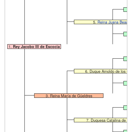
5.
Reina Juana Beaufor
1.
Rey Jacobo III de Escocia
6. Duque Arnoldo de los Gü
3. Reina María de Güeldres
7. Duquesa Catalina de Clé