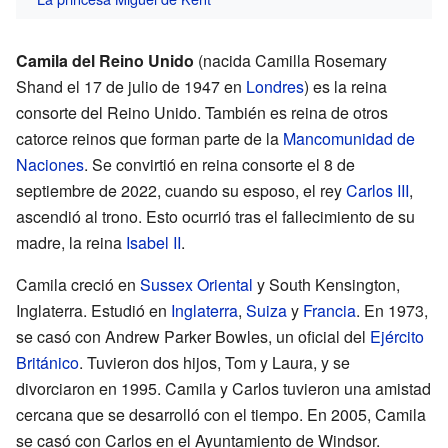
Camila del Reino Unido
(nacida Camilla Rosemary
Shand el 17 de julio de 1947 en
Londres
) es la reina
consorte del Reino Unido. También es reina de otros
catorce reinos que forman parte de la
Mancomunidad de
Naciones
. Se convirtió en reina consorte el 8 de
septiembre de 2022, cuando su esposo, el rey
Carlos III
,
ascendió al trono. Esto ocurrió tras el fallecimiento de su
madre, la reina
Isabel II
.
Camila creció en
Sussex Oriental
y South Kensington,
Inglaterra. Estudió en
Inglaterra
,
Suiza
y
Francia
. En 1973,
se casó con Andrew Parker Bowles, un oficial del
Ejército
Británico
. Tuvieron dos hijos, Tom y Laura, y se
divorciaron en 1995. Camila y Carlos tuvieron una amistad
cercana que se desarrolló con el tiempo. En 2005, Camila
se casó con Carlos en el Ayuntamiento de Windsor.