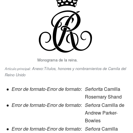
Monograma de la reina.
Anexo:Títulos, honores y nombramientos de Camila del
Artículo principal:
Reino Unido
●
Error de formato
-
Error de formato
:
Señorita
Camilla
Rosemary Shand
●
Error de formato
-
Error de formato
:
Señora
Camilla de
Andrew Parker-
Bowles
●
Error de formato
-
Error de formato
:
Señora
Camilla