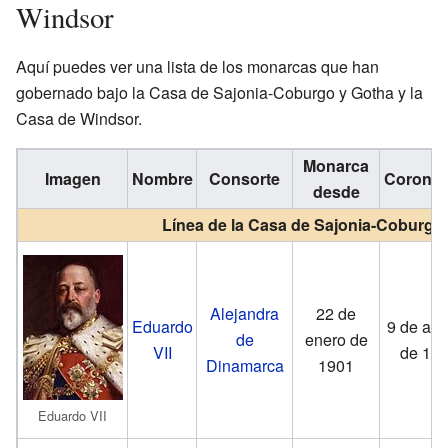
Windsor
Aquí puedes ver una lista de los monarcas que han
gobernado bajo la Casa de Sajonia-Coburgo y Gotha y la
Casa de Windsor.
Monarca
Imagen
Nombre
Consorte
Coronac
desde
Línea de la Casa de Sajonia-Coburgo
Alejandra
22 de
Eduardo
9 de ago
de
enero de
VII
de 19
Dinamarca
1901
Eduardo VII