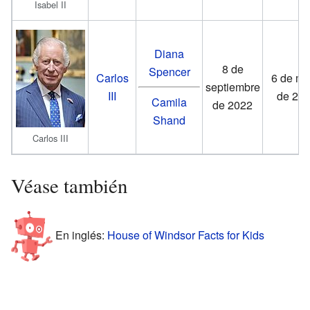
Isabel II
Diana
8 de
Spencer
Carlos
6 de m
septiembre
III
de 20
Camila
de 2022
Shand
Carlos III
Véase también
En inglés:
House of Windsor Facts for Kids