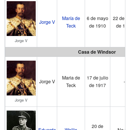
María de
6 de mayo
22 de ju
Jorge V
Teck
de 1910
de 19
Jorge V
Casa de Windsor
Maria de
17 de julio
Jorge V
-
Teck
de 1917
Jorge V
20 de
Eduardo
Wallis
No fu