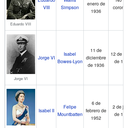
enero de
VIII
Simpson
corona
1936
Eduardo VIII
11 de
Isabel
12 de m
Jorge VI
diciembre
Bowes-Lyon
de 19
de 1936
Jorge VI
6 de
Felipe
2 de ju
Isabel II
febrero de
Mountbatten
de 19
1952