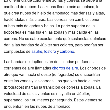
La diferencia de color entre zonas y correas se debe a la
cantidad de nubes. Las zonas tienen más amoníaco, lo
que crea nubes de hielo de amoníaco más densas y altas,
haciéndolas más claras. Las correas, en cambio, tienen
nubes más delgadas y bajas. La parte superior de la
troposfera es más fría en las zonas y más cálida en las
correas. No se sabe exactamente qué sustancias químicas
dan a las bandas de Júpiter sus colores, pero podrían ser
compuestos de
azufre
,
fósforo
y
carbono
.
Las bandas de Júpiter están delimitadas por fuertes
corrientes de aire llamadas
chorros de aire
. Los chorros de
aire que van hacia el oeste (retrógrados) se encuentran
entre las zonas y las correas. Los que van hacia el este
(progrados) marcan la transición de correas a zonas. La
velocidad de estos vientos es muy alta en Júpiter,
superando los 100 metros por segundo. Estos vientos se
encuentran en las nubes de amoníaco.