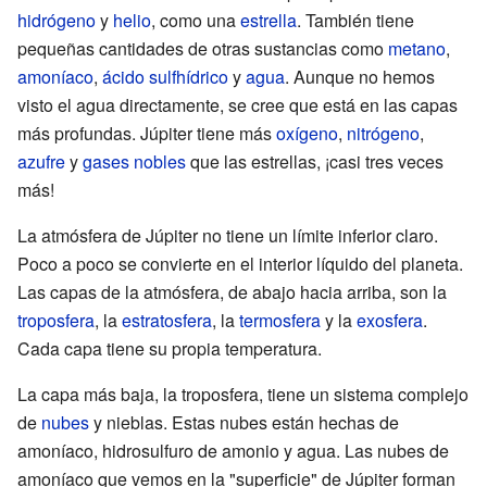
hidrógeno
y
helio
, como una
estrella
. También tiene
pequeñas cantidades de otras sustancias como
metano
,
amoníaco
,
ácido sulfhídrico
y
agua
. Aunque no hemos
visto el agua directamente, se cree que está en las capas
más profundas. Júpiter tiene más
oxígeno
,
nitrógeno
,
azufre
y
gases nobles
que las estrellas, ¡casi tres veces
más!
La atmósfera de Júpiter no tiene un límite inferior claro.
Poco a poco se convierte en el interior líquido del planeta.
Las capas de la atmósfera, de abajo hacia arriba, son la
troposfera
, la
estratosfera
, la
termosfera
y la
exosfera
.
Cada capa tiene su propia temperatura.
La capa más baja, la troposfera, tiene un sistema complejo
de
nubes
y nieblas. Estas nubes están hechas de
amoníaco, hidrosulfuro de amonio y agua. Las nubes de
amoníaco que vemos en la "superficie" de Júpiter forman