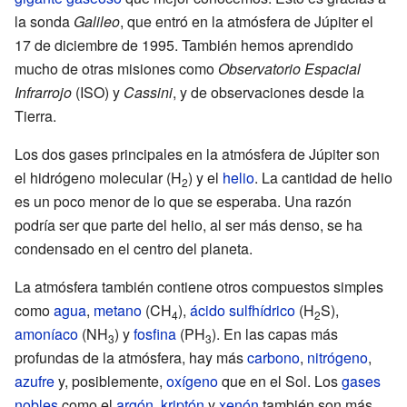
la sonda
Galileo
, que entró en la atmósfera de Júpiter el
17 de diciembre de 1995. También hemos aprendido
mucho de otras misiones como
Observatorio Espacial
Infrarrojo
(ISO) y
Cassini
, y de observaciones desde la
Tierra.
Los dos gases principales en la atmósfera de Júpiter son
el hidrógeno molecular (H
) y el
helio
. La cantidad de helio
2
es un poco menor de lo que se esperaba. Una razón
podría ser que parte del helio, al ser más denso, se ha
condensado en el centro del planeta.
La atmósfera también contiene otros compuestos simples
como
agua
,
metano
(CH
),
ácido sulfhídrico
(H
S),
4
2
amoníaco
(NH
) y
fosfina
(PH
). En las capas más
3
3
profundas de la atmósfera, hay más
carbono
,
nitrógeno
,
azufre
y, posiblemente,
oxígeno
que en el Sol. Los
gases
nobles
como el
argón
,
kriptón
y
xenón
también son más