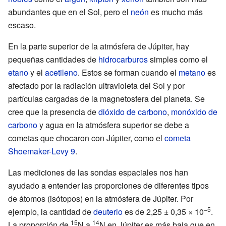
abundantes que en el Sol, pero el
neón
es mucho más
escaso.
En la parte superior de la atmósfera de Júpiter, hay
pequeñas cantidades de
hidrocarburos
simples como el
etano
y el
acetileno
. Estos se forman cuando el
metano
es
afectado por la radiación ultravioleta del Sol y por
partículas cargadas de la magnetosfera del planeta. Se
cree que la presencia de
dióxido de carbono
,
monóxido de
carbono
y agua en la atmósfera superior se debe a
cometas que chocaron con Júpiter, como el
cometa
Shoemaker-Levy 9
.
Las mediciones de las sondas espaciales nos han
ayudado a entender las proporciones de diferentes tipos
de átomos (isótopos) en la atmósfera de Júpiter. Por
−5
ejemplo, la cantidad de
deuterio
es de 2,25 ± 0,35 × 10
.
15
14
La proporción de
N a
N en Júpiter es más baja que en