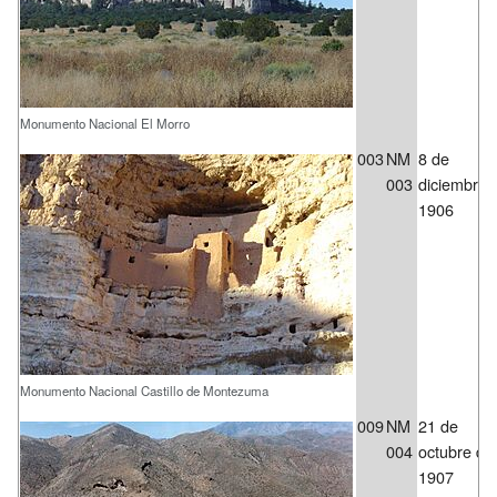
Monumento Nacional El Morro
003
NM
8 de
003
diciembre 
1906
Monumento Nacional Castillo de Montezuma
009
NM
21 de
004
octubre de
1907