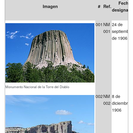
Fecha
Imagen
#
Ref.
designaci
001
NM
24 de
001
septiembre
de 1906
Monumento Nacional de la Torre del Diablo
002
NM
8 de
002
diciembre 
1906