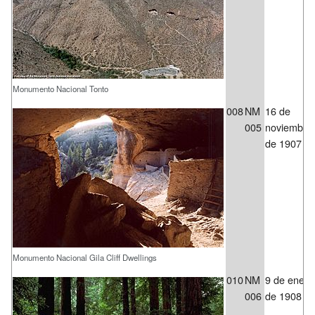
Monumento Nacional Tonto
008
NM
16 de
005
noviembre
de 1907
Monumento Nacional Gila Cliff Dwellings
010
NM
9 de enero
006
de 1908