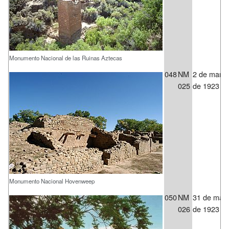
Monumento Nacional de las Ruinas Aztecas
048
NM
2 de marz
025
de 1923
Monumento Nacional Hovenweep
050
NM
31 de may
026
de 1923