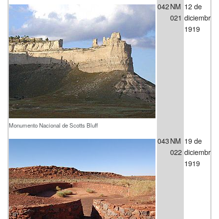
042
NM
12 de
021
diciembre 
1919
Monumento Nacional de Scotts Bluff
043
NM
19 de
022
diciembre 
1919