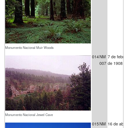
Monumento Nacional Muir Woods
014
NM
7 de febre
007
de 1908
Monumento Nacional Jewel Cave
015
NM
16 de abril