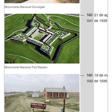
Monumento Nacional Ocmulgee
—
NM
21 de agos
041
de 1935
Monumento Nacional Fort Stanwix
—
NM
19 de mar
042
de 1936