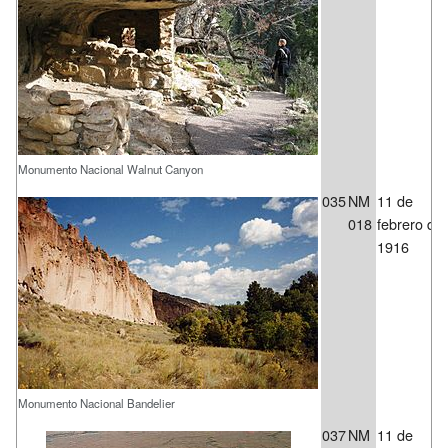
Monumento Nacional Walnut Canyon
035
NM
11 de
018
febrero de
1916
Monumento Nacional Bandelier
037
NM
11 de