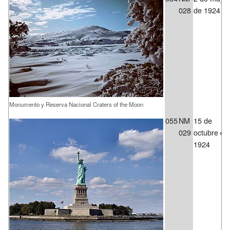
028
de 1924
Monumento y Reserva Nacional Craters of the Moon
055
NM
15 de
029
octubre de
1924