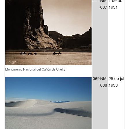
—
NM
1 de abril 
037
1931
Monumento Nacional del Cañón de Chelly
069
NM
25 de julio
038
1933