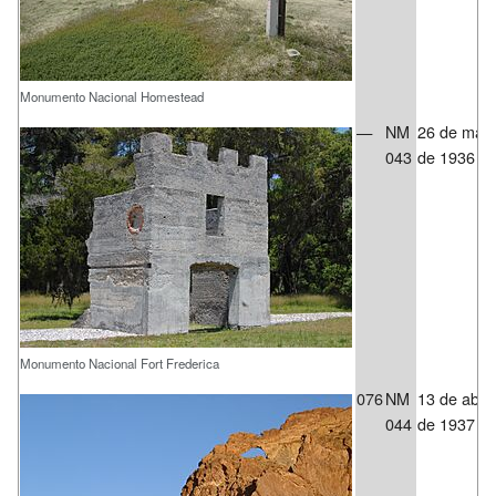
Monumento Nacional Homestead
—
NM
26 de may
043
de 1936
Monumento Nacional Fort Frederica
076
NM
13 de abril
044
de 1937