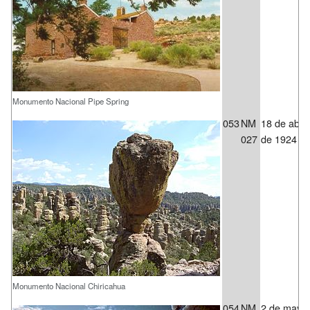
Monumento Nacional Pipe Spring
053
NM
18 de abril
027
de 1924
Monumento Nacional Chiricahua
054
NM
2 de mayo