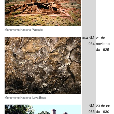
Monumento Nacional Wupatki
064
NM
21 de
034
noviembre
de 1925
Monumento Nacional Lava Beds
—
NM
23 de ener
035
de 1930