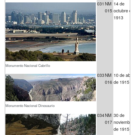
031
NM
14 de
015
octubre de
1913
Monumento Nacional Cabrillo
033
NM
10 de abril
016
de 1915
Monumento Nacional Dinosaurio
034
NM
30 de
017
noviembre
de 1915