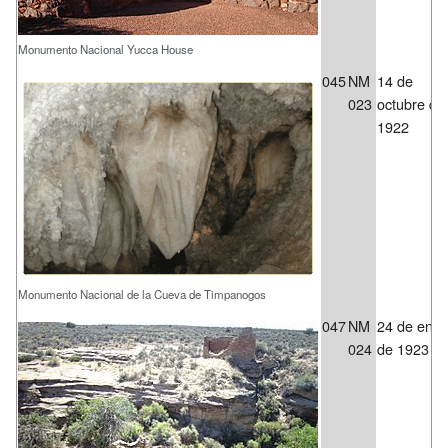
Monumento Nacional Yucca House
045
NM
14 de
023
octubre de
1922
Monumento Nacional de la Cueva de Timpanogos
047
NM
24 de ener
024
de 1923