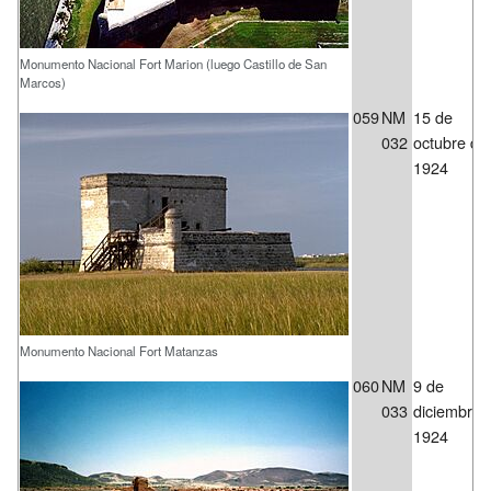
Monumento Nacional Fort Marion (luego Castillo de San
Marcos)
059
NM
15 de
032
octubre de
1924
Monumento Nacional Fort Matanzas
060
NM
9 de
033
diciembre 
1924