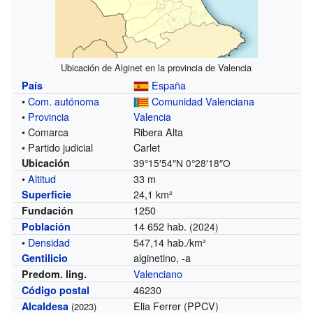
Ubicación de Alginet en la provincia de Valencia
España
País
•
Com. autónoma
Comunidad Valenciana
•
Provincia
Valencia
• Comarca
Ribera Alta
• Partido judicial
Carlet
Ubicación
39°15′54″N
0°28′18″O
•
Altitud
33 m
24,1 km²
Superficie
1250
Fundación
14 652 hab.
Población
(2024)
•
Densidad
547,14 hab./km²
alginetino, -a
Gentilicio
Valenciano
Predom. ling.
46230
Código postal
Elia Ferrer (PPCV)
Alcaldesa
(2023)