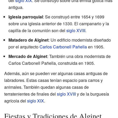
del
siglo XIX
. Se construyó sobre una ermita gótica más
antigua.
Iglesia parroquial
: Se construyó entre 1654 y 1699
sobre una iglesia anterior de 1330. El campanario y la
capilla de la comunión son del
siglo XVIII
.
Matadero de Alginet
: Un edificio modernista diseñado
por el arquitecto
Carlos Carbonell Pañella
en 1905.
Mercado de Alginet
: También una obra modernista de
Carlos Carbonell Pañella, construida en 1905.
Además, aún se pueden ver algunas casas antiguas de
labradores. Estas casas tenían espacio para carros y
animales. También quedan algunas casas de
terratenientes de finales del
siglo XVIII
y de la burguesía
agrícola del
siglo XIX
.
Fiestas y Tradiciones de Alginet