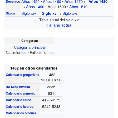
Años 1450
•
Años 1460
•
Años 1470
←
Años 1480
Decenios
→
Años 1490
• Años 1500 •
Años 1510
Siglo
xiv
←
→
Siglo
xvi
Siglo
xv
Siglos
Tabla anual del siglo
xv
Ir al año actual
Categorías
Categoría principal
Nacimientos • Fallecimientos
1482 en otros calendarios
1482
Calendario gregoriano
MCDLXXXII
2235
Ab Urbe condita
931
Calendario armenio
4178-4179
Calendario chino
5242-5243
Calendario hebreo
Calendarios hindúes