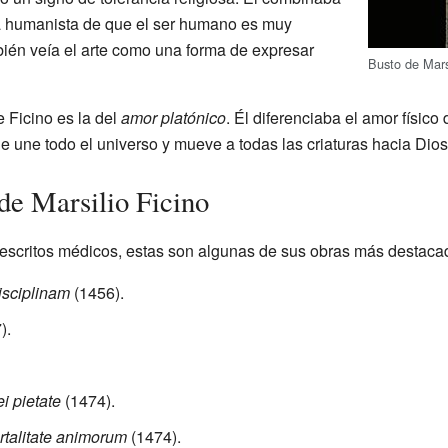
ea humanista de que el ser humano es muy
bién veía el arte como una forma de expresar
Busto de Marsi
 Ficino es la del
amor platónico
. Él diferenciaba el amor físico 
ue une todo el universo y mueve a todas las criaturas hacia Dios
de Marsilio Ficino
scritos médicos, estas son algunas de sus obras más destacadas
isciplinam
(1456).
).
ei pietate
(1474).
rtalitate animorum
(1474).