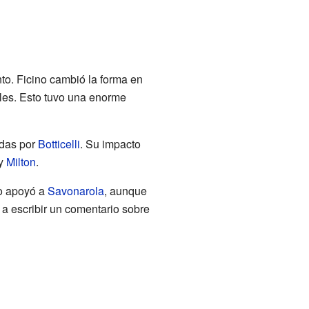
to. Ficino cambió la forma en
ales. Esto tuvo una enorme
adas por
Botticelli
. Su impacto
y
Milton
.
so apoyó a
Savonarola
, aunque
a escribir un comentario sobre