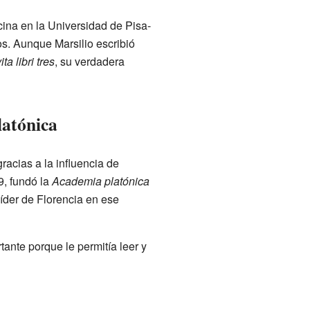
cina en la Universidad de Pisa-
os. Aunque Marsilio escribió
ita libri tres
, su verdadera
latónica
gracias a la influencia de
9, fundó la
Academia platónica
 líder de Florencia en ese
ante porque le permitía leer y