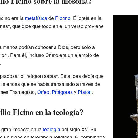
o Ficino sobre la filosofía?
icino era la
metafísica
de
Plotino
. Él creía en la
nas", que dice que todo en el universo proviene
humanos podían conocer a Dios, pero solo a
rior". Para él, incluso Cristo era un ejemplo de
.
 piadosa" o "religión sabia". Esta idea decía que
isteriosa que se había transmitido a través de
mes Trismegisto,
Orfeo
,
Pitágoras
y
Platón
.
io Ficino en la teología?
n gran impacto en la
teología
del siglo XV. Su
un signo de tolerancia religiosa. Él combinaba