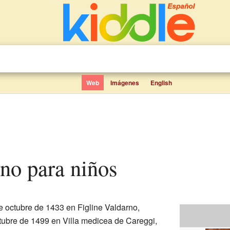
Web
Imágenes
English
cino para niños
e octubre de 1433 en Figline Valdarno,
octubre de 1499 en Villa medicea de Careggi,