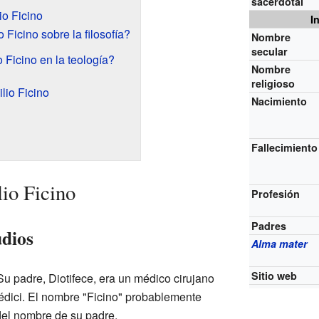
sacerdotal
io Ficino
I
Ficino sobre la filosofía?
Nombre
secular
 Ficino en la teología?
Nombre
religioso
lio Ficino
Nacimiento
Fallecimiento
lio Ficino
Profesión
Padres
udios
Alma mater
Sitio web
Su padre, Diotifece, era un médico cirujano
Médici. El nombre "Ficino" probablemente
del nombre de su padre.