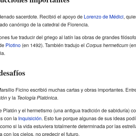
rdenado sacerdote. Recibió el apoyo de
Lorenzo de Médici
, qui
rado canónigo de la catedral de Florencia.
es fue traducir del griego al latín las obras de grandes filósof
 de
Plotino
(en 1492). También tradujo el
Corpus hermeticum
(en
ia.
desafíos
rsilio Ficino escribió muchas cartas y obras importantes. Entr
tón
y la
Teología Platónica
.
e Platón y el hermetismo (una antigua tradición de sabiduría) con
as con la
Inquisición
. Esto fue porque algunas de sus ideas pod
como si la vida estuviera totalmente determinada por las estrel
con los cielos, no predecir el futuro.