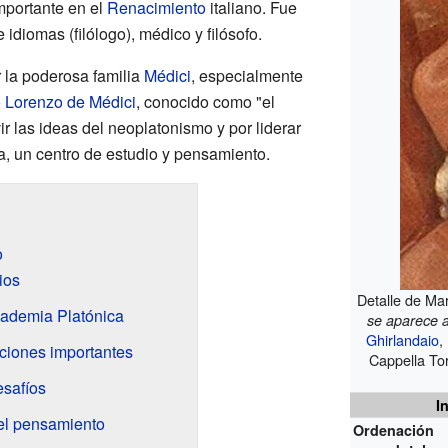
mportante en el
Renacimiento
italiano. Fue
idiomas (filólogo), médico y filósofo.
r la poderosa familia
Médici
, especialmente
o
Lorenzo de Médici
, conocido como "el
ir las ideas del neoplatonismo y por liderar
a, un centro de estudio y pensamiento.
o
ios
Detalle de Mar
cademia Platónica
se aparece 
Ghirlandaio
,
cciones importantes
Cappella Tor
esafíos
I
y el pensamiento
Ordenación