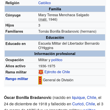
Católico
Religión
Familia
Mary Teresa Menchaca Salgado
Cónyuge
(
matr.
1946)
3
Hijos
Tomás Bonilla Bradanovic (hermano)
Familiares
Educación
Escuela Militar del Libertador Bernardo
Educado en
O'Higgins
Información profesional
Militar y
político
Ocupación
1936-1975
Años activo
Ejército de Chile
Rama militar
Rango militar
General de División
Óscar Bonilla Bradanovic
(nacido en
Iquique
,
Chile
, el
24 de diciembre de 1918 y fallecido en
Curicó
,
Chile
, el 3