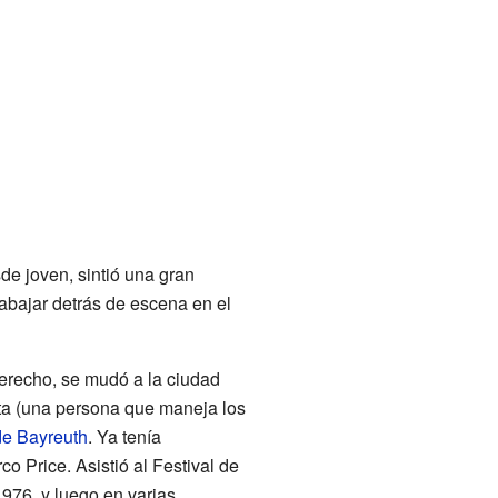
de joven, sintió una gran
rabajar detrás de escena en el
erecho, se mudó a la ciudad
sta (una persona que maneja los
de Bayreuth
. Ya tenía
co Price. Asistió al Festival de
976, y luego en varias