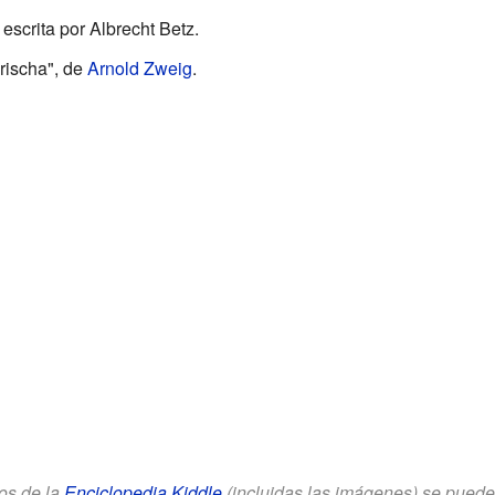
, escrita por Albrecht Betz.
Grischa", de
Arnold Zweig
.
los de la
Enciclopedia Kiddle
(incluidas las imágenes) se puede u