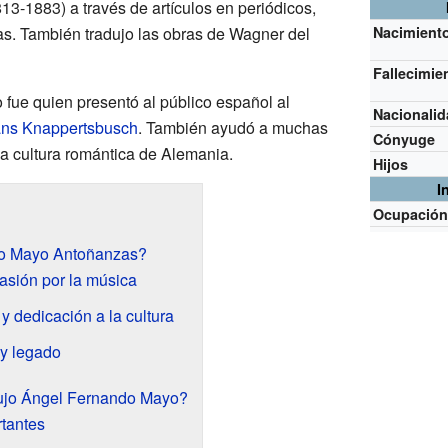
13-1883) a través de artículos en periódicos,
las. También tradujo las obras de Wagner del
Nacimient
Fallecimie
ue quien presentó al público español al
Nacionali
ns Knappertsbusch
. También ayudó a muchas
Cónyuge
la cultura romántica de Alemania.
Hijos
I
Ocupació
do Mayo Antoñanzas?
asión por la música
 y dedicación a la cultura
y legado
dujo Ángel Fernando Mayo?
rtantes