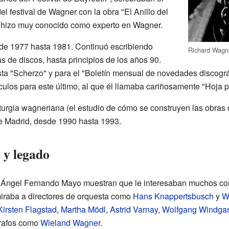
el festival de Wagner con la obra "El Anillo del
e hizo muy conocido como experto en Wagner.
sde 1977 hasta 1981. Continuó escribiendo
Richard Wagn
s de discos, hasta principios de los años 90.
vista "Scherzo" y para el "Boletín mensual de novedades discog
ículos para este último, al que él llamaba cariñosamente "Hoja p
urgia wagneriana (el estudio de cómo se construyen las obras d
de Madrid, desde 1990 hasta 1993.
 y legado
de Ángel Fernando Mayo muestran que le interesaban muchos c
iraba a directores de orquesta como
Hans Knappertsbusch
y
W
Kirsten Flagstad
,
Martha Mödl
,
Astrid Varnay
,
Wolfgang Windga
grafos como
Wieland Wagner
.