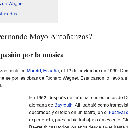
s de Wagner
stacadas
Fernando Mayo Antoñanzas?
 pasión por la música
zas nació en
Madrid
,
España
, el 12 de noviembre de 1939. Des
ente por las obras de Richard Wagner. Esta pasión lo llevó a t
or.
En 1962, después de terminar sus estudios de D
alemana de
Bayreuth
. Allí trabajó como tramoyi
decorados y el telón en un teatro) en el
Festival 
experiencia, pues había trabajado antes en el Cir
Bayreuth casi todos los años desde 1964 hasta 1