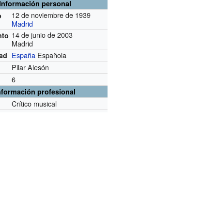
Información personal
12 de noviembre de 1939
o
Madrid
14 de junio de 2003
nto
Madrid
España
Española
dad
Pilar Alesón
6
nformación profesional
Crítico musical
n