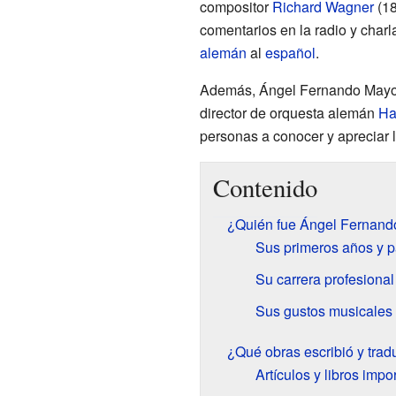
compositor
Richard Wagner
(18
comentarios en la radio y char
alemán
al
español
.
Además, Ángel Fernando Mayo f
director de orquesta alemán
Ha
personas a conocer y apreciar 
Contenido
¿Quién fue Ángel Fernan
Sus primeros años y p
Su carrera profesional
Sus gustos musicales 
¿Qué obras escribió y tra
Artículos y libros impo