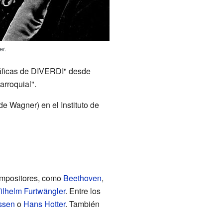
er.
ráficas de DIVERDI" desde
arroquial".
e Wagner) en el Instituto de
ompositores, como
Beethoven
,
ilhelm Furtwängler
. Entre los
ssen
o
Hans Hotter
. También