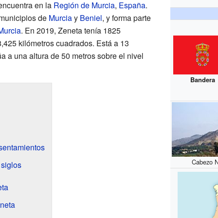
encuentra en la
Región de Murcia
,
España
.
s municipios de
Murcia
y
Beniel
, y forma parte
Murcia
. En 2019, Zeneta tenía 1825
8,425 kilómetros cuadrados. Está a 13
túa a una altura de 50 metros sobre el nivel
Bandera
asentamientos
Cabezo N
 siglos
eta
eneta