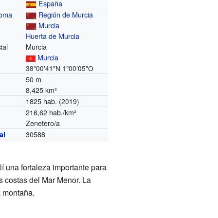
España
noma
Región de Murcia
Murcia
Huerta de Murcia
ial
Murcia
Murcia
38°00′41″N
1°00′05″O
50 m
8,425 km²
1825 hab.
(2019)
216,62 hab./km²
Zenetero/a
30588
al
llí una fortaleza importante para
as costas del Mar Menor. La
a montaña.