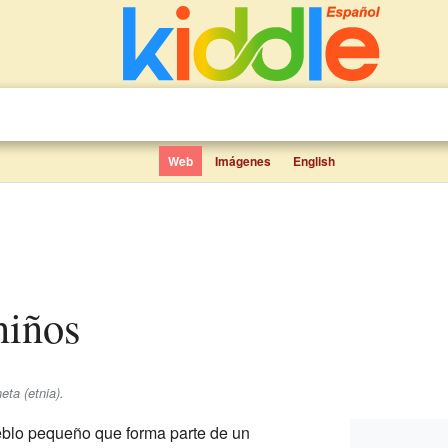
Web
Imágenes
English
niños
eta (etnia).
blo pequeño que forma parte de un