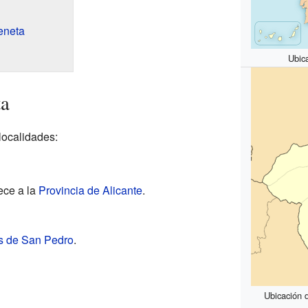
eneta
Ubic
ta
 localidades:
ece a la
Provincia de Alicante
.
 de San Pedro
.
Ubicación 