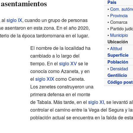
 asentamientos
País
•
Com. autó
•
Provincia
 al
siglo IX
, cuando un grupo de personas
• Comarca
e asentaron en esta zona. En el año 2020,
• Partido judic
•
Municipio
erio de la época tardorromana en el lugar.
Ubicación
El nombre de la localidad ha
•
Altitud
Superficie
cambiado a lo largo del
Población
tiempo. En el
siglo XV
se le
•
Densidad
conocía como Azaneta, y en
Gentilicio
el
siglo XIX
como Ceneta.
Código post
Los zenetes construyeron una
primera defensa en el monte
de Tabala. Más tarde, en el
siglo XI
, se levantó a
controlar el camino entre la Vega del Segura y l
población actual se encuentra en la falda de est