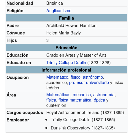
Británica
Nacionalidad
Anglicanismo
Religión
Familia
Archibald Rowan-Hamilton
Padre
Helen Maria Bayly
Cónyuge
3
Hijos
Educación
Grado en Artes y Master of Arts
Educación
Trinity College Dublin
(1823-1826)
Educado en
Información profesional
Matemático
,
físico
,
astrónomo
,
Ocupación
académico,
profesor universitario
y físico
teórico
Matemáticas
,
mecánica
,
astronomía
,
Área
física
,
física matemática
,
óptica
y
cuaternión
Royal Astronomer of Ireland
(1827-1865)
Cargos ocupados
Trinity College Dublin
(1827-1865)
Empleador
Dunsink Observatory
(1827-1865)