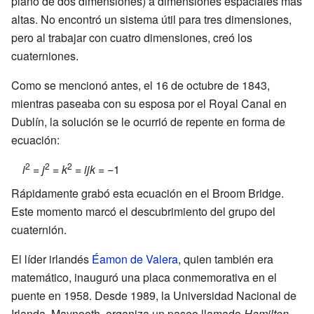
plano de dos dimensiones) a dimensiones espaciales más
altas. No encontró un sistema útil para tres dimensiones,
pero al trabajar con cuatro dimensiones, creó los
cuaterniones.
Como se mencionó antes, el 16 de octubre de 1843,
mientras paseaba con su esposa por el Royal Canal en
Dublín, la solución se le ocurrió de repente en forma de
ecuación:
2
2
2
i
=
j
=
k
=
ijk
= −1
Rápidamente grabó esta ecuación en el Broom Bridge.
Este momento marcó el descubrimiento del grupo del
cuaternión.
El líder irlandés
Éamon de Valera
, quien también era
matemático, inauguró una placa conmemorativa en el
puente en 1958. Desde 1989, la Universidad Nacional de
Irlanda, Maynooth, organiza un paseo llamado
Hamilton