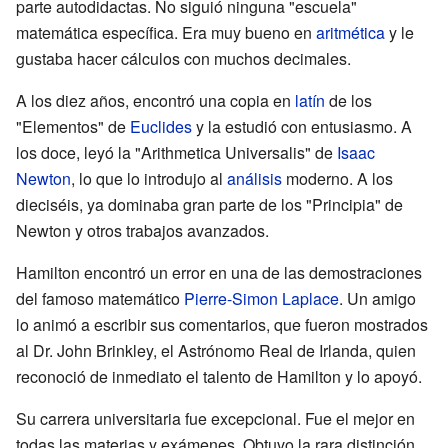
parte autodidactas. No siguió ninguna "escuela"
matemática específica. Era muy bueno en
aritmética
y le
gustaba hacer cálculos con muchos decimales.
A los diez años, encontró una copia en
latín
de los
"Elementos" de
Euclides
y la estudió con entusiasmo. A
los doce, leyó la "Arithmetica Universalis" de
Isaac
Newton
, lo que lo introdujo al
análisis
moderno. A los
dieciséis, ya dominaba gran parte de los "Principia" de
Newton y otros trabajos avanzados.
Hamilton encontró un error en una de las demostraciones
del famoso matemático
Pierre-Simon Laplace
. Un amigo
lo animó a escribir sus comentarios, que fueron mostrados
al Dr. John Brinkley, el Astrónomo Real de Irlanda, quien
reconoció de inmediato el talento de Hamilton y lo apoyó.
Su carrera universitaria fue excepcional. Fue el mejor en
todas las materias y exámenes. Obtuvo la rara distinción