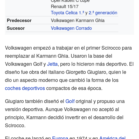
Renault 15/17
Toyota Celica 1.ª
y
2.ª generación
Volkswagen Karmann Ghia
Predecesor
Volkswagen Corrado
Sucesor
Volkswagen empezó a trabajar en el primer Scirocco para
reemplazar al Karmann Ghia. Usaron la base del
Volkswagen Golf y
Jetta
, pero lo hicieron más deportivo. El
diseño fue obra del italiano Giorgetto Giugiaro, quien le
dio un aspecto moderno que cambió la forma de los
coches deportivos
compactos de esa época.
Giugiaro también diseñó el
Golf
original y propuso una
versión deportiva. Aunque Volkswagen no aceptó al
principio, Karmann decidió invertir en el desarrollo del
Scirocco.
El coche se lanzó en
Europa
en 1974 y en
América del