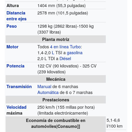
1404 mm (55,3 pulgadas)
Altura
2578 mm (101,5 pulgadas)
Distancia
entre ejes
1298 kg (2862 libras)-1500 kg
Peso
(3307 libras)
Planta motriz
Todos
4 en línea
Turbo
:
Motor
1,4-2,0
L
TSI a
gasolina
2,0 L TDI a
Diésel
122 CV (90 kilovatios) - 325 CV
Potencia
(239 kilovatios)
Mecánica
Manual
de 6 marchas
Transmisión
Automática
de 6 o 7 marchas
Prestaciones
250 km/h (155 millas por hora)
Velocidad
(limitada electrónicamente)
máxima
5,1-6,6
Economía de combustible en
l/100 km
automóviles|Consumo]]