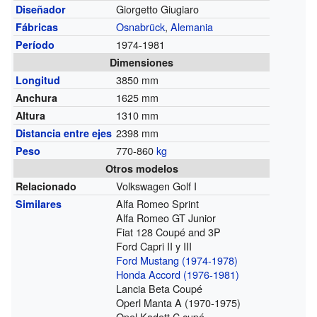
Giorgetto Giugiaro
Diseñador
Osnabrück
,
Alemania
Fábricas
1974-1981
Período
Dimensiones
3850 mm
Longitud
1625 mm
Anchura
1310 mm
Altura
2398 mm
Distancia entre ejes
770-860
kg
Peso
Otros modelos
Volkswagen Golf I
Relacionado
Alfa Romeo Sprint
Similares
Alfa Romeo GT Junior
Fiat 128 Coupé and 3P
Ford Capri II y III
Ford Mustang (1974-1978)
Honda Accord (1976-1981)
Lancia Beta Coupé
Operl Manta A (1970-1975)
Opel Kadett C cupé