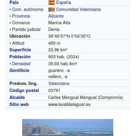
España
País
•
Com. autónoma
Comunidad Valenciana
•
Provincia
Alicante
• Comarca
Marina Alta
• Partido judicial
Denia
Ubicación
38°46′37″N
0°06′36″O
•
Altitud
450 m
22,96 km²
Superficie
903 hab.
Población
(2024)
•
Densidad
35,93 hab./km²
guarero, -a
Gentilicio
vallero, -a
Valenciano
Predom. ling.
03791
Código postal
Carles Mengual Mengual (Compromís)
Alcalde
www.lavalldelaguar.es
Sitio web