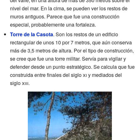
del valle, en una altura de más de 350 metros sobre el
nivel del mar. En la cima, se pueden ver los restos de
muros antiguos. Parece que fue una construcción
especial, probablemente una fortaleza.
Torre de la Casota
. Son los restos de un edificio
rectangular de unos 10 por 7 metros, que aún conserva
más de 3,5 metros de altura. Por el tipo de construcción,
se cree que fue una torre militar. Servía para vigilar y
defender desde un punto estratégico. Se calcula que fue
construida entre finales del siglo
xi
y mediados del
siglo
xiii
.