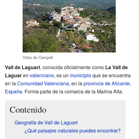
Vista de Campell
Vall de Laguart
, conocida oficialmente como
La Vall de
Laguar
en
valenciano
, es un
municipio
que se encuentra
en la
Comunidad Valenciana
, en la
provincia de Alicante
,
España
. Forma parte de la comarca de la Marina Alta.
Contenido
Geografía de Vall de Laguart
¿Qué paisajes naturales puedes encontrar?