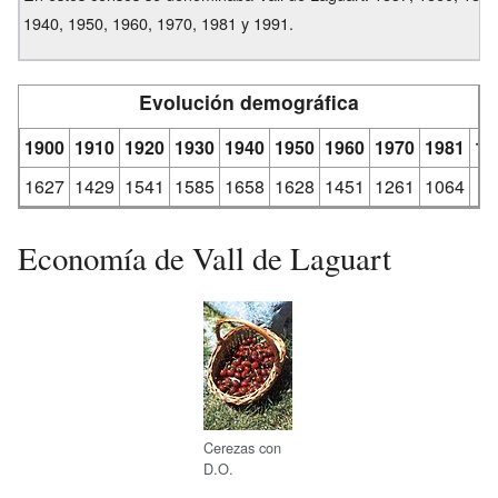
1940, 1950, 1960, 1970, 1981 y 1991.
Evolución demográfica
1900
1910
1920
1930
1940
1950
1960
1970
1981
19
1627
1429
1541
1585
1658
1628
1451
1261
1064
9
Economía de Vall de Laguart
Cerezas con
D.O.