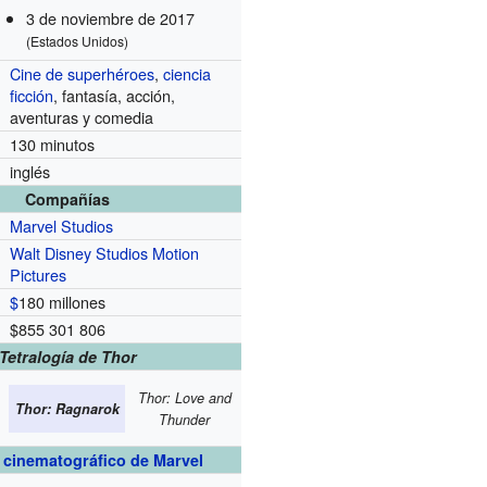
3 de noviembre de 2017
(Estados Unidos)
Cine de superhéroes
,
ciencia
ficción
, fantasía, acción,
aventuras y comedia
130 minutos
inglés
Compañías
Marvel Studios
Walt Disney Studios Motion
Pictures
$
180 millones
$855 301 806
Tetralogía de Thor
Thor: Love and
Thor: Ragnarok
Thunder
 cinematográfico de Marvel