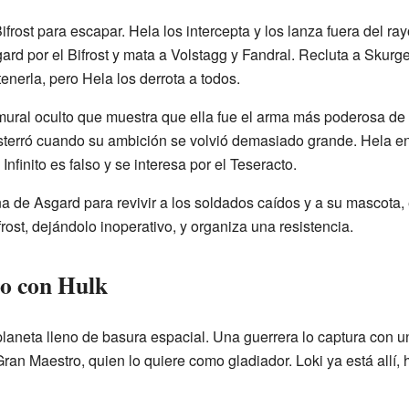
Bifrost para escapar. Hela los intercepta y los lanza fuera del 
rd por el Bifrost y mata a Volstagg y Fandral. Recluta a Skurg
enerla, pero Hela los derrota a todos.
 mural oculto que muestra que ella fue el arma más poderosa de 
sterró cuando su ambición se volvió demasiado grande. Hela entr
nfinito es falso y se interesa por el Teseracto.
 de Asgard para revivir a los soldados caídos y a su mascota, e
rost, dejándolo inoperativo, y organiza una resistencia.
ro con Hulk
planeta lleno de basura espacial. Una guerrera lo captura con 
l Gran Maestro, quien lo quiere como gladiador. Loki ya está allí