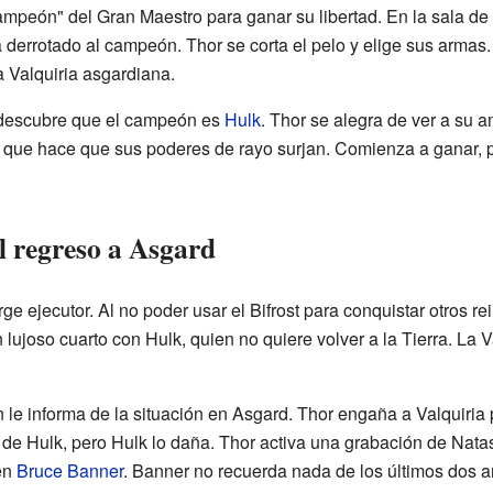
campeón" del Gran Maestro para ganar su libertad. En la sala de
 derrotado al campeón. Thor se corta el pelo y elige sus armas
a Valquiria asgardiana.
 descubre que el campeón es
Hulk
. Thor se alegra de ver a su a
lo que hace que sus poderes de rayo surjan. Comienza a ganar,
el regreso a Asgard
 ejecutor. Al no poder usar el Bifrost para conquistar otros re
 lujoso cuarto con Hulk, quien no quiere volver a la Tierra. La V
 le informa de la situación en Asgard. Thor engaña a Valquiria 
jet de Hulk, pero Hulk lo daña. Thor activa una grabación de Na
en
Bruce Banner
. Banner no recuerda nada de los últimos dos a