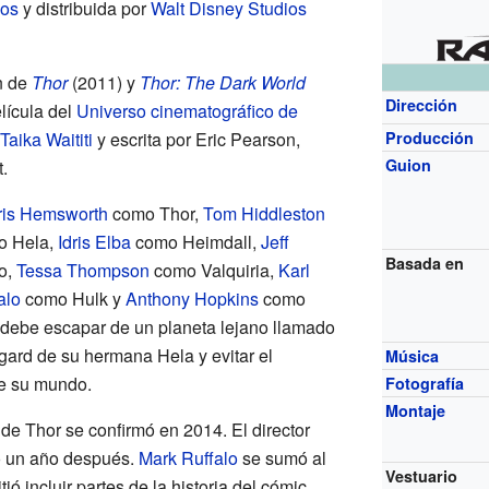
ios
y distribuida por
Walt Disney Studios
n de
Thor
(2011) y
Thor: The Dark World
Dirección
lícula del
Universo cinematográfico de
Taika Waititi
y escrita por Eric Pearson,
Producción
Guion
.
ris Hemsworth
como Thor,
Tom Hiddleston
 Hela,
Idris Elba
como Heimdall,
Jeff
Basada en
o,
Tessa Thompson
como Valquiria,
Karl
alo
como Hulk y
Anthony Hopkins
como
 debe escapar de un planeta lejano llamado
gard de su hermana Hela y evitar el
Música
 de su mundo.
Fotografía
Montaje
 de Thor se confirmó en 2014. El director
to un año después.
Mark Ruffalo
se sumó al
Vestuario
ó incluir partes de la historia del cómic