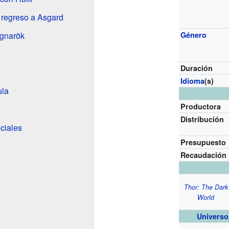
l regreso a Asgard
agnarök
Género
Duración
Idioma
(s)
ula
Productora
Distribución
ciales
Presupuesto
Recaudación
Thor: The Dark
World
Universo