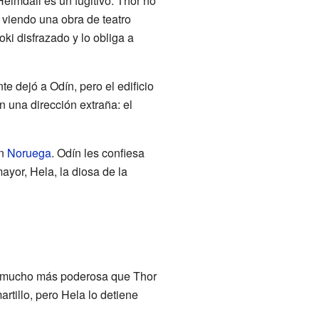
eimdall es un fugitivo. Thor no
 viendo una obra de teatro
ki disfrazado y lo obliga a
 dejó a Odín, pero el edificio
n una dirección extraña: el
en
Noruega
. Odín les confiesa
yor, Hela, la diosa de la
r mucho más poderosa que Thor
artillo, pero Hela lo detiene