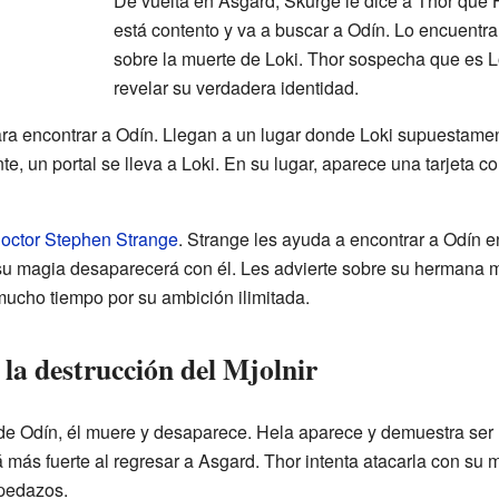
De vuelta en Asgard, Skurge le dice a Thor que H
está contento y va a buscar a Odín. Lo encuentra
sobre la muerte de Loki. Thor sospecha que es Lo
revelar su verdadera identidad.
ra encontrar a Odín. Llegan a un lugar donde Loki supuestamente
e, un portal se lleva a Loki. En su lugar, aparece una tarjeta co
octor Stephen Strange
. Strange les ayuda a encontrar a Odín 
u magia desaparecerá con él. Les advierte sobre su hermana ma
mucho tiempo por su ambición ilimitada.
 la destrucción del Mjolnir
de Odín, él muere y desaparece. Hela aparece y demuestra se
á más fuerte al regresar a Asgard. Thor intenta atacarla con su m
 pedazos.