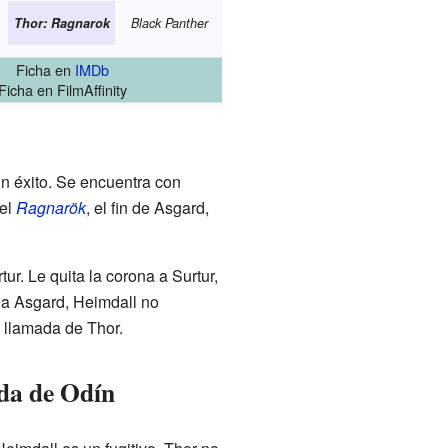
Thor: Ragnarok
Black Panther
Ficha
en
IMDb
Ficha
en FilmAffinity
in éxito. Se encuentra con
 el
Ragnarök
, el fin de Asgard,
tur. Le quita la corona a Surtur,
r a Asgard, Heimdall no
 llamada de Thor.
eda de Odín