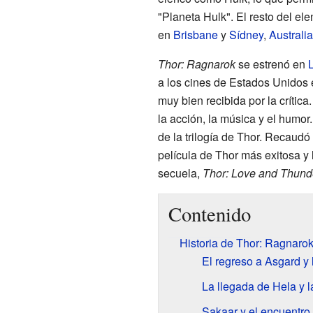
"Planeta Hulk". El resto del el
en
Brisbane
y
Sídney
,
Australia
Thor: Ragnarok
se estrenó en
a los cines de Estados Unidos 
muy bien recibida por la crítica
la acción, la música y el humor
de la trilogía de Thor. Recaudó
película de Thor más exitosa y
secuela,
Thor: Love and Thund
Contenido
Historia de Thor: Ragnaro
El regreso a Asgard y
La llegada de Hela y l
Sakaar y el encuentro