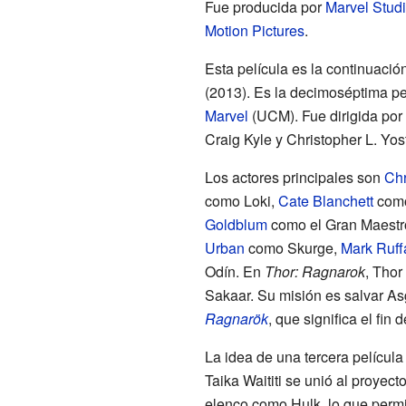
Fue producida por
Marvel Stud
Motion Pictures
.
Esta película es la continuació
(2013). Es la decimoséptima pe
Marvel
(UCM). Fue dirigida por
Craig Kyle y Christopher L. Yost
Los actores principales son
Ch
como Loki,
Cate Blanchett
como
Goldblum
como el Gran Maestr
Urban
como Skurge,
Mark Ruff
Odín. En
Thor: Ragnarok
, Thor
Sakaar. Su misión es salvar As
Ragnarök
, que significa el fin
La idea de una tercera película
Taika Waititi se unió al proyec
elenco como Hulk, lo que permiti