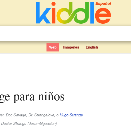
Web
Imágenes
English
nge para niños
er, Doc Savage, Dr. Strangelove, o
Hugo Strange
.
e Doctor Strange (desambiguación).