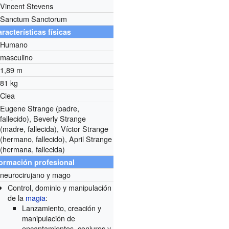
Vincent Stevens
Sanctum Sanctorum
racterísticas físicas
Humano
masculino
1,89 m
81 kg
Clea
Eugene Strange (padre,
fallecido), Beverly Strange
(madre, fallecida), Víctor Strange
(hermano, fallecido), April Strange
(hermana, fallecida)
formación profesional
neurocirujano y mago
Control, dominio y manipulación
de la
magia
:
Lanzamiento, creación y
manipulación de
encantamientos, conjuros y