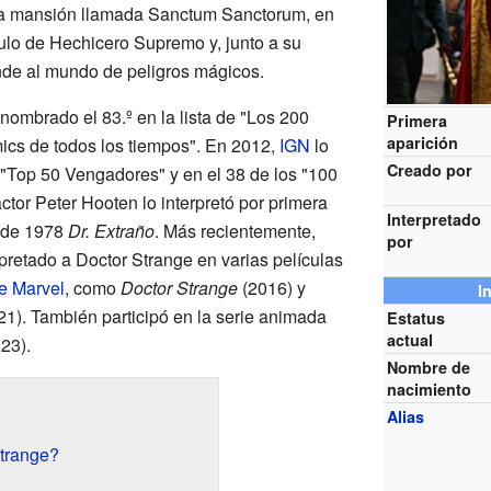
una mansión llamada Sanctum Sanctorum, en
tulo de Hechicero Supremo y, junto a su
de al mundo de peligros mágicos.
nombrado el 83.º en la lista de "Los 200
Primera
aparición
cs de todos los tiempos". En 2012,
IGN
lo
Creado por
s "Top 50 Vengadores" y en el 38 de los "100
ctor Peter Hooten lo interpretó por primera
Interpretado
n de 1978
Dr. Extraño
. Más recientemente,
por
pretado a Doctor Strange en varias películas
e Marvel
, como
Doctor Strange
(2016) y
I
1). También participó en la serie animada
Estatus
actual
23).
Nombre de
nacimiento
Alias
trange?