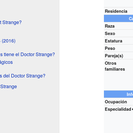
Residencia
Ca
t Strange?
Raza
Sexo
4 (2016)
Estatura
Peso
s tiene el Doctor Strange?
Pareja(s)
ágicos
Otros
familiares
 del Doctor Strange?
 Strange
In
Ocupación
Especialidad