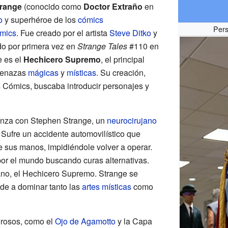
trange
(conocido como
Doctor Extraño
en
o
y superhéroe de los
cómics
Per
mics
. Fue creado por el artista
Steve Ditko
y
do por primera vez en
Strange Tales
#110 en
e es el
Hechicero Supremo
, el principal
menazas
mágicas
y
místicas
. Su creación,
s Cómics, buscaba introducir personajes y
ienza con Stephen Strange, un
neurocirujano
 Sufre un accidente automovilístico que
 sus manos, impidiéndole volver a operar.
por el mundo buscando curas alternativas.
iano, el Hechicero Supremo. Strange se
de a dominar tanto las
artes místicas
como
erosos, como el
Ojo de Agamotto
y la Capa