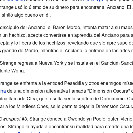
trange usó lo último de su dinero para encontrar al Anciano. E
 sintió algo bueno en él.
iscípulo del Anciano, el Barón Mordo, intenta matar a su maest
r un hechizo, acepta convertirse en aprendiz del Anciano para 
epta y lo libera de los hechizos, revelando que siempre supo de
 grande de Mordo, mientras el Anciano lo entrena en las artes m
Strange regresa a Nueva York y se instala en el Sanctum Sanc
stente Wong.
range se enfrenta a la entidad Pesadilla y otros enemigos míst
rra
de una dimensión alternativa llamada "Dimensión Oscura" qu
hica llamada Clea, que resulta ser la sobrina de Dormammu. C
r a los Mindless Ones, se le permite dejar la Dimensión Oscur
 Gwenpool
#3, Strange conoce a Gwendolyn Poole, quien viene 
ios. Strange la ayuda a encontrar su realidad para crearle una i