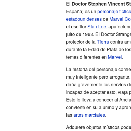
El
Doctor Stephen Vincent S
España) es un
personaje fictici
estadounidenses
de
Marvel Co
el escritor
Stan Lee
, aparecien
julio de 1963. El Doctor Strang
protector de la
Tierra
contra a
durante la Edad de Plata de lo
temas diferentes en
Marvel
.
La historia del personaje com
muy inteligente pero arrogante.
daña gravemente los nervios de
Incapaz de aceptar esto, viaja 
Esto lo lleva a conocer al Anc
convierte en su alumno y apren
las
artes marciales
.
Adquiere objetos místicos pod