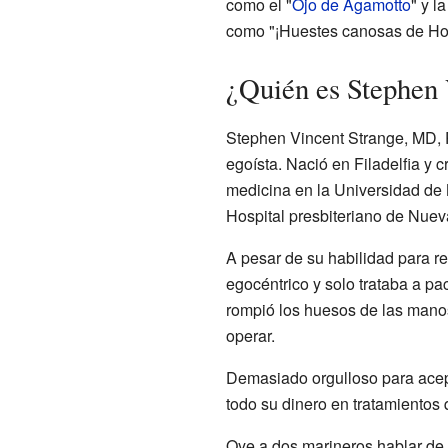
como el "
Ojo de Agamotto
" y l
como "¡Huestes canosas de Ho
¿Quién es Stephen 
Stephen Vincent Strange, MD, P
egoísta. Nació en Filadelfia y 
medicina en la Universidad de 
Hospital presbiteriano de Nueva
A pesar de su habilidad para re
egocéntrico y solo trataba a p
rompió los huesos de las manos
operar.
Demasiado orgulloso para acep
todo su dinero en tratamientos
Oye a dos marineros hablar de