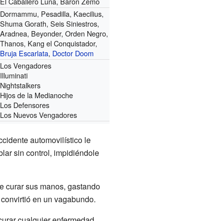
El Caballero Luna, Barón Zemo
Dormammu, Pesadilla, Kaecilius,
Shuma Gorath, Seis Siniestros,
Aradnea, Beyonder, Orden Negro,
Thanos, Kang el Conquistador,
Bruja Escarlata
,
Doctor Doom
Los Vengadores
Illuminati
Nightstalkers
Hijos de la Medianoche
Los Defensores
Los Nuevos Vengadores
cidente automovilístico le
ar sin control, impidiéndole
e curar sus manos, gastando
 convirtió en un vagabundo.
 curar cualquier enfermedad.