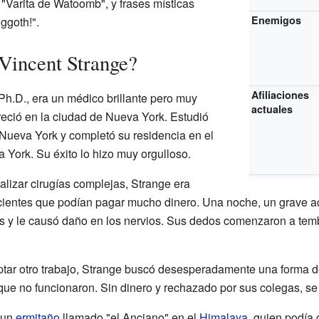
a "Varita de Watoomb", y frases místicas
Enemigos
ggoth!".
Vincent Strange?
Afiliaciones
h.D., era un médico brillante pero muy
actuales
creció en la ciudad de Nueva York. Estudió
Nueva York y completó su residencia en el
 York. Su éxito lo hizo muy orgulloso.
alizar cirugías complejas, Strange era
acientes que podían pagar mucho dinero. Una noche, un grave ac
 y le causó daño en los nervios. Sus dedos comenzaron a tembl
tar otro trabajo, Strange buscó desesperadamente una forma d
 que no funcionaron. Sin dinero y rechazado por sus colegas, se
 un
ermitaño
llamado "el Anciano" en el
Himalaya
, quien podía