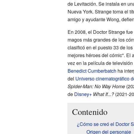
de Levitación. Se instala en 
Nueva York. Strange toma el tí
amigo y ayudante Wong, defien
En 2008, el Doctor Strange fue 
magos más grandes de los cómi
clasificó en el puesto 33 de lo
mejores héroes del cómic". El a
vez en la película de televisió
Benedict Cumberbatch
ha inter
del
Universo cinematográfico d
Spider-Man: No Way Home
(202
de
Disney+
What If...?
(2021-20
Contenido
¿Cómo se creó el Doctor S
Origen del personaje