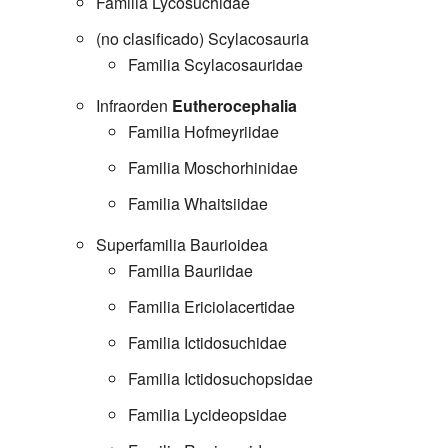
Familia Lycosuchidae
(no clasificado) Scylacosauria
Familia Scylacosauridae
Infraorden
Eutherocephalia
Familia Hofmeyriidae
Familia Moschorhinidae
Familia Whaitsiidae
Superfamilia Baurioidea
Familia Bauriidae
Familia Ericiolacertidae
Familia Ictidosuchidae
Familia Ictidosuchopsidae
Familia Lycideopsidae