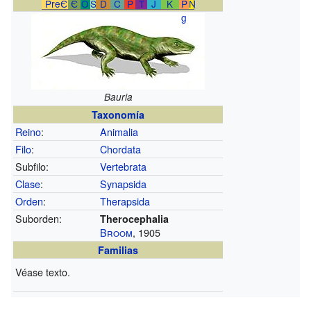
PreЄ
Є
O
S
D
C
P
T
J
K
P
N
g
Bauria
Taxonomía
Reino
:
Animalia
Filo
:
Chordata
Subfilo:
Vertebrata
Clase
:
Synapsida
Orden
:
Therapsida
Suborden:
Therocephalia
Broom
, 1905
Familias
Véase texto.