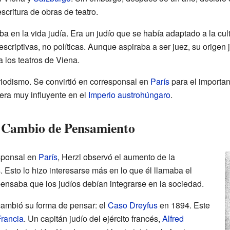
escritura de obras de teatro.
aba en la vida judía. Era un judío que se había adaptado a la cu
escriptivas, no políticas. Aunque aspiraba a ser juez, su origen
 los teatros de Viena.
riodismo. Se convirtió en corresponsal en
París
para el importa
 era muy influyente en el
Imperio austrohúngaro
.
l Cambio de Pensamiento
sponsal en
París
, Herzl observó el aumento de la
. Esto lo hizo interesarse más en lo que él llamaba el
 pensaba que los judíos debían integrarse en la sociedad.
cambió su forma de pensar: el
Caso Dreyfus
en 1894. Este
Francia
. Un capitán judío del ejército francés,
Alfred