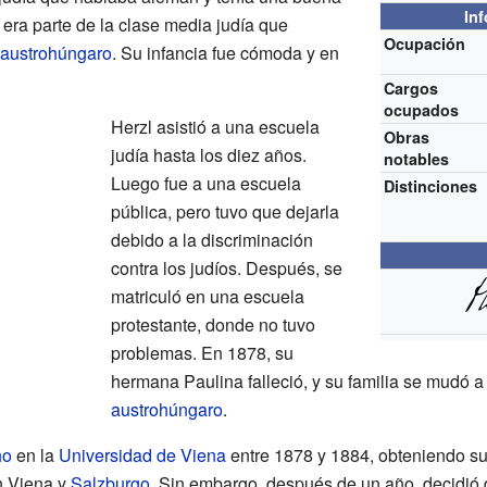
In
era parte de la clase media judía que
Ocupación
 austrohúngaro
. Su infancia fue cómoda y en
Cargos
ocupados
Herzl asistió a una escuela
Obras
judía hasta los diez años.
notables
Luego fue a una escuela
Distinciones
pública, pero tuvo que dejarla
debido a la discriminación
contra los judíos. Después, se
matriculó en una escuela
protestante, donde no tuvo
problemas. En 1878, su
hermana Paulina falleció, y su familia se mudó 
austrohúngaro
.
ho
en la
Universidad de Viena
entre 1878 y 1884, obteniendo s
n Viena y
Salzburgo
. Sin embargo, después de un año, decidió 