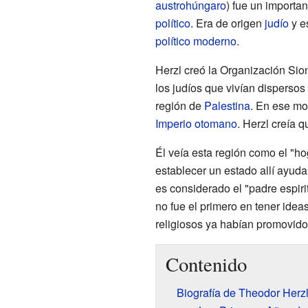
austrohúngaro
) fue un importa
político
. Era de origen
judío
y e
político moderno
.
Herzl creó la Organización Sion
los judíos que vivían disperso
región de
Palestina
. En ese mo
Imperio otomano
. Herzl creía q
Él veía esta región como el "ho
establecer un estado allí ayudar
es considerado el "padre espiri
no fue el primero en tener idea
religiosos ya habían promovido 
Contenido
Biografía de Theodor Herz