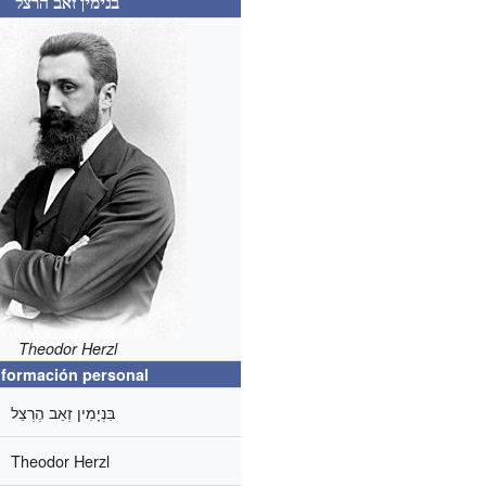
בנימין זאב הרצל
Theodor Herzl
nformación personal
בִּנְיָמִין זְאֵב הֶרְצֵל
Theodor Herzl