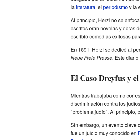
la
literatura
, el
periodismo
y la 
Al principio, Herzl no se enfoc
escritos eran novelas y obras d
escribió comedias exitosas para
En 1891, Herzl se dedicó al pe
Neue Freie Presse
. Este diario
El Caso Dreyfus y e
Mientras trabajaba como corre
discriminación contra los judíos
"problema judío". Al principio,
Sin embargo, un evento clave 
fue un juicio muy conocido en