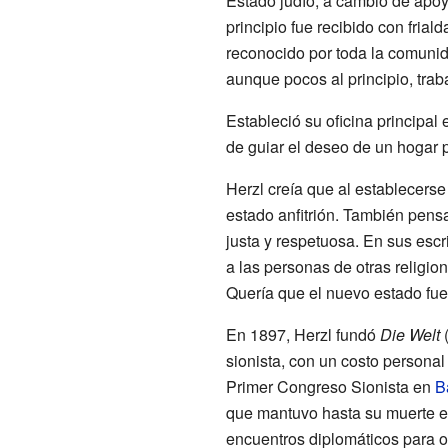
Estado judío, a cambio de apo
principio fue recibido con frial
reconocido por toda la comunid
aunque pocos al principio, trab
Estableció su oficina principal
de guiar el deseo de un hogar 
Herzl creía que al establecerse 
estado anfitrión. También pen
justa y respetuosa. En sus escri
a las personas de otras religio
Quería que el nuevo estado fue
En 1897, Herzl fundó
Die Welt
(
sionista, con un costo persona
Primer Congreso Sionista en
B
que mantuvo hasta su muerte e
encuentros diplomáticos para o