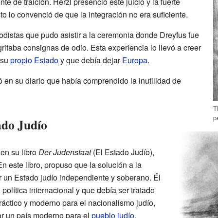
te de traición. Herzl presenció este juicio y la fuerte
to lo convenció de que la integración no era suficiente.
odistas que pudo asistir a la ceremonia donde Dreyfus fue
itaba consignas de odio. Esta experiencia lo llevó a creer
 su
propio Estado
y que debía dejar
Europa
.
ó en su diario que había comprendido la inutilidad de
T
p
ado Judío
en su libro
Der Judenstaat
(El Estado Judío),
n este libro, propuso que la solución a la
ar un Estado judío independiente y soberano. Él
política internacional y que debía ser tratado
práctico y moderno para el nacionalismo judío,
ear un país moderno para el
pueblo judío
.