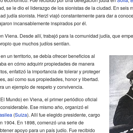
yo económico. Fue recibido por una delegación judía en
Sofía
,
B
dad, se le dio el liderazgo de los sionistas de la ciudad. En seis
ad judía sionista. Herzl viajó constantemente para dar a conoc
ajaron incansablemente inspirados por él.
 en Viena. Desde allí, trabajó para la comunidad judía, que emp
propio que muchos judíos sentían.
en un territorio, se debía ofrecer beneficios al
saba en cómo adquirir propiedades de manera
tos, enfatizó la importancia de tolerar y proteger
nes, así como sus propiedades, honor y libertad.
ra un ejemplo de respeto y convivencia.
El Mundo) en Viena, el primer periódico oficial
l considerable. Ese mismo año, organizó el
asilea
(
Suiza
). Allí fue elegido presidente, cargo
n 1904. En 1898, comenzó una serie de
btener apoyo para un país judío. Fue recibido