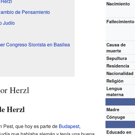
 Herzl
Nacimiento
 Cambio de Pensamiento
Fallecimiento
o Judío
er Congreso Sionista en Basilea
Causa de
muerte
Sepultura
Residencia
Nacionalidad
Religión
or Herzl
Lengua
materna
e Herzl
Madre
Cónyuge
n Pest, que hoy es parte de
Budapest
,
Educado en
a judía que hablaba alemán y tenía una buena