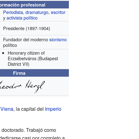
formación profesional
Periodista
,
dramaturgo
,
escritor
y
activista político
Presidente
(1897-1904)
Fundador del moderno
sionismo
político
Honorary citizen of
Erzsébetváros (Budapest
District VII)
Firma
a
Viena
, la capital del
Imperio
u doctorado. Trabajó como
dedicarse casi por completo a