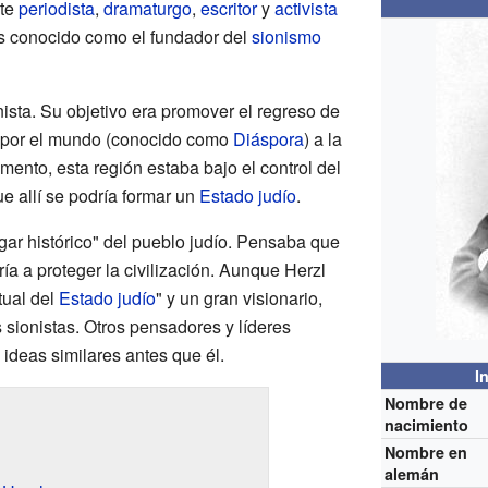
nte
periodista
,
dramaturgo
,
escritor
y
activista
s conocido como el fundador del
sionismo
ista. Su objetivo era promover el regreso de
s por el mundo (conocido como
Diáspora
) a la
mento, esta región estaba bajo el control del
ue allí se podría formar un
Estado judío
.
gar histórico" del pueblo judío. Pensaba que
ía a proteger la civilización. Aunque Herzl
tual del
Estado judío
" y un gran visionario,
s sionistas. Otros pensadores y líderes
ideas similares antes que él.
I
Nombre de
nacimiento
Nombre en
l
alemán