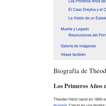
Los Primeros Años de
El Caso Dreyfus y el
La Visión de un Estad
Muerte y Legado
Resoluciones del Prim
Galería de imágenes
Véase también
Biografía de Theod
Los Primeros Años d
Theodor Herzl nació en 1860 e
Hungría
. Creció en una famili