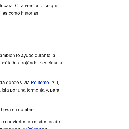
 tocara. Otra versión dice que
les contó historias
También lo ayudó durante la
Encélado arrojándole encima la
sla donde vivía
Polifemo
. Allí,
a isla por una tormenta y, para
 lleva su nombre.
se convierten en sirvientes de
na parte de la
Odisea
de