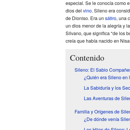
especial. Se le conocía como e
dios del
vino
. Sileno era consi
de Dioniso. Era un
sátiro
, una 
un dios menor de la alegría y la
Silvano, que significa "de los 
creía que había nacido en Nisa
Contenido
Sileno: El Sabio Compañe
¿Quién era Sileno en l
La Sabiduría y los Sec
Las Aventuras de Sile
Familia y Orígenes de Sile
¿De dónde venía Sile
Los Hijos de Sileno: 