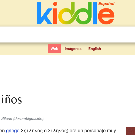
Web
Imágenes
English
niños
e Sileno (desambiguación).
en
griego
Σειληνός o Σιληνός) era un personaje muy