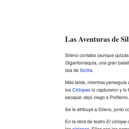
Las Aventuras de Si
Sileno contaba (aunque quizás 
Gigantomaquia, una gran batall
isla de
Sicilia
.
Más tarde, mientras perseguía a
los
Cíclopes
lo capturaron y lo 
escapar, dejó ciego a Polifemo.
Se le atribuye a Sileno, junto c
En la obra de teatro
El cíclope
los
cíclopes
. Ellos son los pers