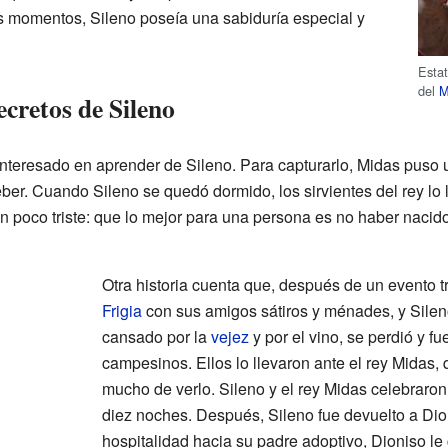
s momentos, Sileno poseía una sabiduría especial y
Esta
del
M
ecretos de Sileno
nteresado en aprender de Sileno. Para capturarlo, Midas puso 
eber. Cuando Sileno se quedó dormido, los sirvientes del rey lo 
n poco triste: que lo mejor para una persona es no haber nacido,
Otra historia cuenta que, después de un evento t
Frigia
con sus amigos sátiros y ménades, y Sileno
cansado por la
vejez
y por el vino, se perdió y f
campesinos. Ellos lo llevaron ante el rey Midas, 
mucho de verlo. Sileno y el rey Midas celebraron 
diez noches. Después, Sileno fue devuelto a Dio
hospitalidad hacia su padre adoptivo, Dioniso l