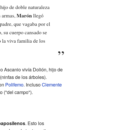
hijo de doble naturaleza
Marón
s armas,
llegó
 padre, que vagaba por el
o, su cuerpo cansado se
la viva familia de los
o Ascanio vivía Dolión, hijo de
(ninfas de los árboles).
con
Polifemo
. Incluso
Clemente
o ("del campo").
paposilenos
. Esto los