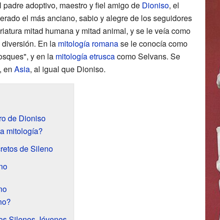
l padre adoptivo, maestro y fiel amigo de
Dioniso
, el
derado el más anciano, sabio y alegre de los seguidores
criatura mitad humana y mitad animal, y se le veía como
 diversión. En la
mitología romana
se le conocía como
bosques", y en la
mitología etrusca
como Selvans. Se
, en
Asia
, al igual que Dioniso.
ro de Dioniso
a mitología?
retos de Sileno
no
no
no?
Los Silenos Jóvenes