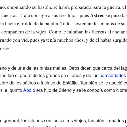
o, empuñando su bastón, se había preparado para la guerra, el 
Astreo
 cuernos. Traía consigo a sus tres hijos, pues
se puso la
ía hacia el ruido de la batalla. Todos sostenían las manos de su
 compañero de la vejez. Como le faltaban las fuerzas al ancian
nado con vid, pues ya tenía muchos años, y de él había surgido 
iosa».
eno y de una de las ninfas melias. Otros dicen que cerca del lag
eno fue el padre de los grupos de silenos y de las
hamadríades
re de los sátiros o incluso de Estáfilo. También se le asoció 
s, el quinto
Apolo
era hijo de Sileno y se le conocía como Nomi
eneral, los silenos son los sátiros viejos, también llamados