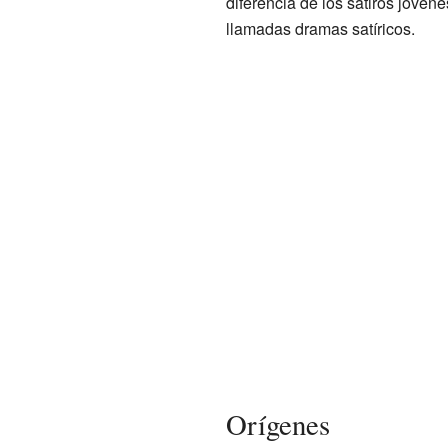
diferencia de los sátiros jóv
llamadas dramas satíricos.
Orígenes