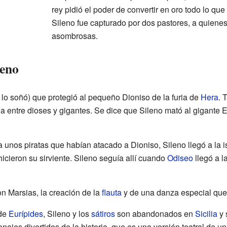
rey pidió el poder de convertir en oro todo lo que
Sileno fue capturado por dos pastores, a quienes 
asombrosas.
leno
lo soñó) que protegió al pequeño Dioniso de la furia de
Hera
. 
a entre dioses y gigantes. Se dice que Sileno mató al gigante 
 unos piratas que habían atacado a Dioniso, Sileno llegó a la i
hicieron su sirviente. Sileno seguía allí cuando
Odiseo
llegó a l
on Marsias, la creación de la
flauta
y de una danza especial que
de
Eurípides
, Sileno y los
sátiros
son abandonados en
Sicilia
y 
onajes divertidos de la historia, que es una versión teatral de u