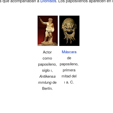
enes que acompañaban a
Dionisos
. Los paposilenos aparecen en l
Máscara
Actor
de
como
paposileno,
paposileno,
primera
siglo
i
,
mitad del
Antikensa
i
a. C.
mmlung
de
Berlín.