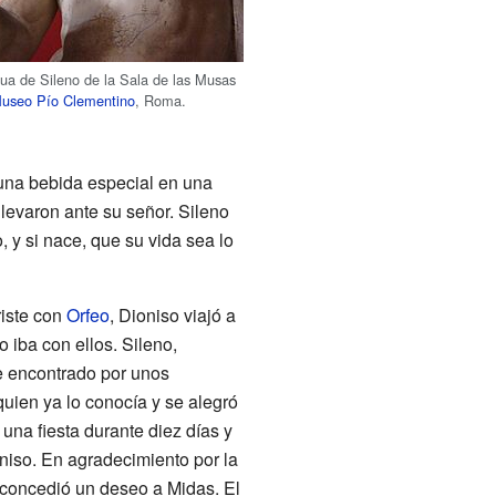
tua de Sileno de la Sala de las Musas
useo Pío Clementino
, Roma.
una bebida especial en una
llevaron ante su señor. Sileno
 y si nace, que su vida sea lo
riste con
Orfeo
, Dioniso viajó a
 iba con ellos. Sileno,
ue encontrado por unos
quien ya lo conocía y se alegró
una fiesta durante diez días y
niso. En agradecimiento por la
e concedió un deseo a Midas. El