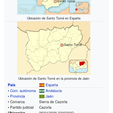
Santo Tomé
Ubicación de Santo Tomé en España
Santo Tomé
Ubicación de Santo Tomé en la provincia de Jaén
España
País
•
Com. autónoma
Andalucía
•
Provincia
Jaén
• Comarca
Sierra de Cazorla
• Partido judicial
Cazorla
Ubicación
38°01′39″N
3°06′00″O