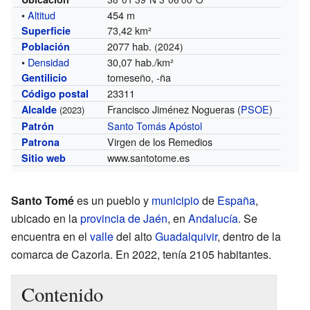
•
Altitud
454 m
73,42 km²
Superficie
2077 hab.
Población
(2024)
•
Densidad
30,07 hab./km²
tomeseño, -ña
Gentilicio
23311
Código postal
Francisco Jiménez Nogueras (
PSOE
)
Alcalde
(2023)
Santo Tomás Apóstol
Patrón
Virgen de los Remedios
Patrona
www.santotome.es
Sitio web
Santo Tomé
es un pueblo y
municipio
de
España
,
ubicado en la
provincia de Jaén
, en
Andalucía
. Se
encuentra en el
valle
del alto
Guadalquivir
, dentro de la
comarca de Cazorla. En 2022, tenía 2105 habitantes.
Contenido