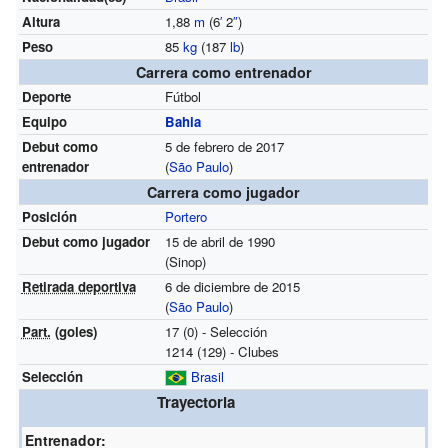
Altura
1,88
m
(6
′
2
″
)
Peso
85
kg
(187
lb
)
Carrera como entrenador
Deporte
Fútbol
Equipo
Bahia
Debut como
5 de febrero de 2017
entrenador
(
São Paulo
)
Carrera como jugador
Posición
Portero
Debut como jugador
15 de abril de 1990
(Sinop)
Retirada deportiva
6 de diciembre de 2015
(
São Paulo
)
Part.
(goles)
17 (0) - Selección
1214 (129) - Clubes
Selección
Brasil
Trayectoria
Entrenador: