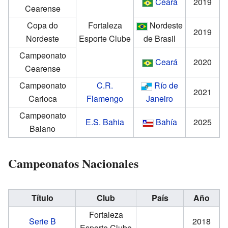
Ceará
2019
Cearense
Copa do
Fortaleza
Nordeste
2019
Nordeste
Esporte Clube
de Brasil
Campeonato
Ceará
2020
Cearense
Campeonato
C.R.
Río de
2021
Carioca
Flamengo
Janeiro
Campeonato
E.S. Bahia
Bahía
2025
Baiano
Campeonatos Nacionales
Título
Club
País
Año
Fortaleza
Serie B
2018
Esporte Clube