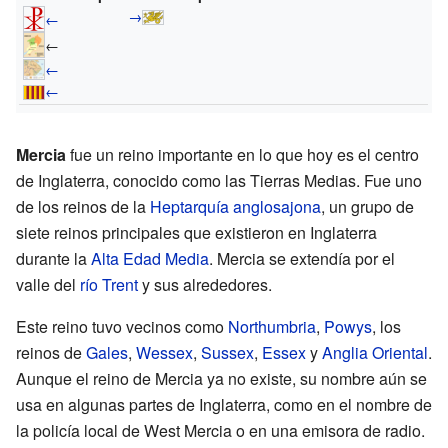
→
←
←
←
←
Mercia
fue un reino importante en lo que hoy es el centro
de Inglaterra, conocido como las Tierras Medias. Fue uno
de los reinos de la
Heptarquía anglosajona
, un grupo de
siete reinos principales que existieron en Inglaterra
durante la
Alta Edad Media
. Mercia se extendía por el
valle del
río Trent
y sus alrededores.
Este reino tuvo vecinos como
Northumbria
,
Powys
, los
reinos de
Gales
,
Wessex
,
Sussex
,
Essex
y
Anglia Oriental
.
Aunque el reino de Mercia ya no existe, su nombre aún se
usa en algunas partes de Inglaterra, como en el nombre de
la policía local de West Mercia o en una emisora de radio.