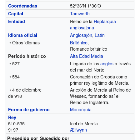
52°36′N
1°36′O
Coordenadas
Tamworth
Capital
Reino de la
Heptarquía
Entidad
anglosajona
Anglosajón
,
Latín
Idioma oficial
• Otros idiomas
Britónico
,
Romance británico
Alta Edad Media
Período histórico
• 527
Llegada de los
anglos
a través
del mar del Norte.
• 584
Coronación de Creoda como
primer rey legítimo de Mercia.
• 4 de diciembre
Anexión de Mercia al Reino de
de 918
Wessex, formando así el
Reino de Inglaterra.
Monarquía
Forma de gobierno
Rey
510-535
Icel de Mercia
919?
Ælfwynn
Precedido por
Sucedido por