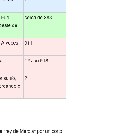
. Fue
cerca de 883
oeste de
 A veces
911
x.
12 Jun 918
 su tío,
?
creando el
e "rey de Mercia" por un corto