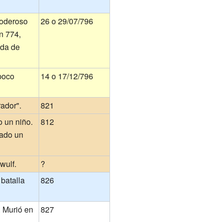
poderoso
26 o 29/07/796
n 774,
eda de
poco
14 o 17/12/796
ador".
821
 un niño.
812
rado un
wulf.
?
batalla
826
. Murió en
827