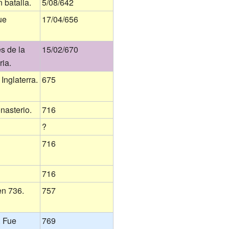
 batalla.
5/08/642
ue
17/04/656
s de la
15/02/670
ia.
Inglaterra.
675
nasterio.
716
?
716
716
en 736.
757
. Fue
769