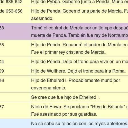
 de 635-642
Hijo de Pybba. Gobernó junto a Penda. Murió en
 de 653-656
Hijo de Penda. Gobernó una parte de Mercia. F
asesinado.
58
Tomó el control de Mercia por un tiempo despué
muerte de Penda. También fue rey de Northumbr
75
Hijo de Penda. Recuperó el poder de Mercia en 
Fue el primer rey cristiano de Mercia.
04
Hijo de Penda. Dejó el trono para vivir en un mo
09
Hijo de Wulfhere. Dejó el trono para ir a Roma.
16
Hijo de Ethelred I. Probablemente murió por
envenenamiento.
Se cree que fue hijo de Ethelred I.
57
Nieto de Eowa. Se proclamó "Rey de Britania" 
Fue asesinado por sus guardias.
No se sabe su relación con los reyes anteriores