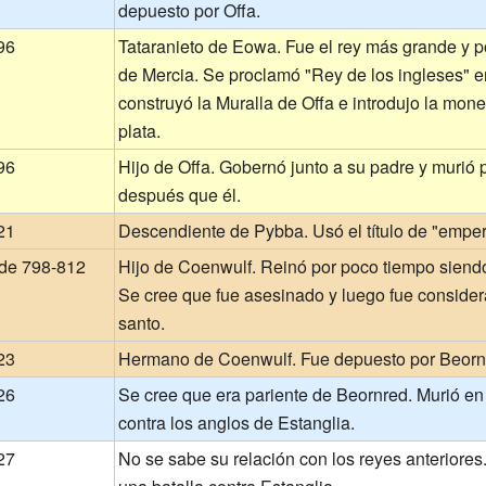
depuesto por Offa.
96
Tataranieto de Eowa. Fue el rey más grande y 
de Mercia. Se proclamó "Rey de los ingleses" e
construyó la Muralla de Offa e introdujo la mon
plata.
96
Hijo de Offa. Gobernó junto a su padre y murió 
después que él.
21
Descendiente de Pybba. Usó el título de "emper
 de 798-812
Hijo de Coenwulf. Reinó por poco tiempo siendo
Se cree que fue asesinado y luego fue conside
santo.
23
Hermano de Coenwulf. Fue depuesto por Beorn
26
Se cree que era pariente de Beornred. Murió en 
contra los anglos de Estanglia.
27
No se sabe su relación con los reyes anteriores