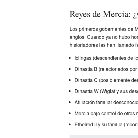
Reyes de Mercia: 
Los primeros gobernantes de Me
anglos. Cuando ya no hubo hombr
historiadores las han llamado f
Iclingas (descendientes de Ic
Dinastía B (relacionados por
Dinastía C (posiblemente de
Dinastía W (Wiglaf y sus des
Afiliación familiar desconoci
Mercia bajo control de otros 
Ethelred II y su familia (rec