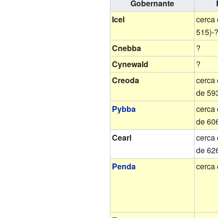
Gobernante
Icel
cerca 
515)-
Cnebba
?
Cynewald
?
Creoda
cerca
de 59
Pybba
cerca
de 60
Cearl
cerca
de 62
Penda
cerca