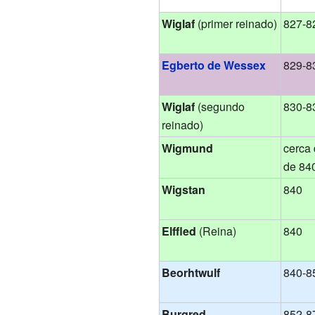
Wiglaf
(primer reinado)
827-8
Egberto de Wessex
829-8
Wiglaf
(segundo
830-8
reinado)
Wigmund
cerca
de 84
Wigstan
840
Elffled
(Reina)
840
Beorhtwulf
840-8
Burgred
852-8