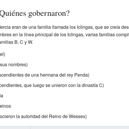
¿Quiénes gobernaron?
rcia eran de una familia llamada los Iclingas, que se creía de
es en la línea principal de los Iclingas, varias familias compit
amilias B, C y W.
el)
 sus nombres)
scendientes de una hermana del rey Penda)
cendientes, que luego se unieron con la dinastía C)
da
reinos
onocieron la autoridad del Reino de Wessex)