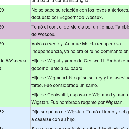
una batalla contra Estanglia.
29
No se sabe su relación con los reyes anteriores
depuesto por Ecgberht de Wessex.
30
Tomó el control de Mercia por un tiempo. Tambi
de Wessex.
39
Volvió a ser rey. Aunque Mercia recuperó su
independencia, ya no era el reino dominante en 
 de 839-cerca
Hijo de Wiglaf y yerno de Ceolwulf I. Probable
0
gobernó junto a su padre.
Hijo de Wigmund. No quiso ser rey y fue asesi
tarde. Fue considerado un santo.
Hija de Ceolwulf I, esposa de Wigmund y madr
Wigstan. Fue nombrada regente por Wigstan.
52
Dijo ser primo de Wigstan. Tomó el trono y oblig
a casarse con su hijo.
74
Se cree que era pariente de Beorhtwulf. Huyó 