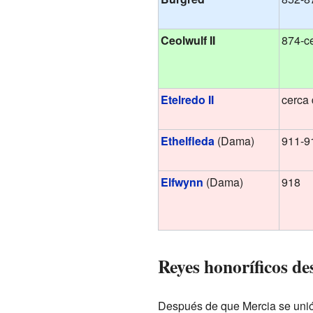
Ceolwulf II
874-c
Etelredo II
cerca
Ethelfleda
(Dama)
911-9
Elfwynn
(Dama)
918
Reyes honoríficos de
Después de que Mercia se unió a