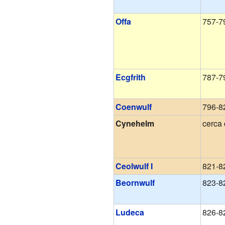
Offa
757-7
Ecgfrith
787-7
Coenwulf
796-8
Cynehelm
cerca
Ceolwulf I
821-8
Beornwulf
823-8
Ludeca
826-8