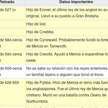
Reinado
Datos importantes
de 527 (o
Hijo de Eomer, el último rey de los anglos en su 
?
original. Llevó a su pueblo a Gran Bretaña.
Hijo de Icel.
Hijo de Cnebba.
 de 584-cerca
Hijo de Cynewald. Probablemente fundó la forta
3
de Mercia en Tamworth.
 de 593-cerca
Hijo de Creoda. Ayudó a Mercia a expandirse ha
6
oeste.
 de 606-cerca
No se sabe su relación con los reyes anteriores
6
un familiar lejano o alguien que tomó el trono.
 de 626-655
Hijo de Pybba. Hizo de Mercia el reino más fuer
los anglosajones. Fue el último rey de Mercia q
cristiano. Murió en una batalla contra Oswiu de
Northumbria.