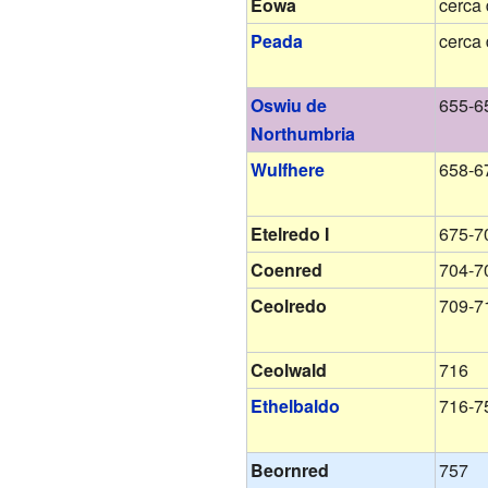
Eowa
cerca
Peada
cerca
Oswiu de
655-6
Northumbria
Wulfhere
658-6
Etelredo I
675-7
Coenred
704-7
Ceolredo
709-7
Ceolwald
716
Ethelbaldo
716-7
Beornred
757