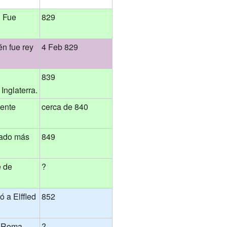
. Fue
829
én fue rey
4 Feb 829
839
Inglaterra.
mente
cerca de 840
nado más
849
e de
?
ó a Elffled
852
a Roma
?