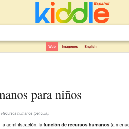
Web
Imágenes
English
manos para niños
e Recursos humanos (película).
la administración, la
función de recursos humanos
(a menud