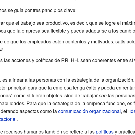
s se guía por tres principios clave:
r que el trabajo sea productivo, es decir, que se logre el máx
ca que la empresa sea flexible y pueda adaptarse a los cambio
 de que los empleados estén contentos y motivados, satisfac
sa.
 las acciones y políticas de RR. HH. sean coherentes entre sí y
 es alinear a las personas con la estrategia de la organización.
or principal para que la empresa tenga éxito y pueda enfrentar
sonas" como si fueran objetos, sino de trabajar
con
las personas
habilidades. Para que la estrategia de la empresa funcione, es
siderando aspectos como la
comunicación organizacional
, el
lid
zacional
.
 de recursos humanos también se refiere a las
políticas
y práctic