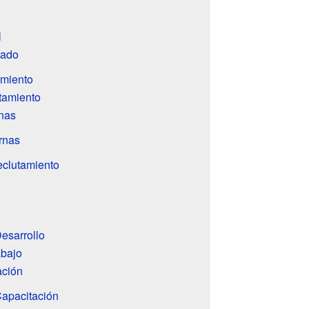
l
cado
amiento
tamiento
rnas
rnas
clutamiento
esarrollo
abajo
ación
Capacitación