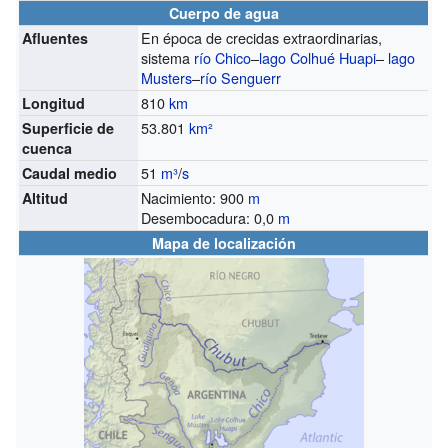
Cuerpo de agua
En época de crecidas extraordinarias,
Afluentes
sistema
río Chico
–
lago Colhué Huapi
–
lago
Musters
–
río Senguerr
810
km
Longitud
53.801
km²
Superficie de
cuenca
51
m³
/
s
Caudal medio
Nacimiento: 900
m
Altitud
Desembocadura: 0,0
m
Mapa de localización