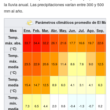
la lluvia anual. Las precipitaciones varían entre 300 y 500
mm al año.
Parámetros climáticos promedio de El Mai
Mes
Ene.
Feb.
Mar.
Abr.
May.
Jun.
Jul.
Ago.
Sep.
Oc
Temp.
máx. abs.
33.7
34.4
32.2
26.1
21.6
17.7
16.6
19.7
22.6
26
(°C)
Temp.
máx.
23.5
22.9
20.6
15.9
11.4
8.6
7.6
9.0
12.5
15
media
(°C)
Temp.
media
15.4
14.7
12.5
8.9
6.0
4.1
3.1
4.1
6.3
8.
(°C)
Temp.
mín.
7.3
6.5
4.4
2.0
0.6
-0.4
-1.3
-0.7
0.2
1.
media