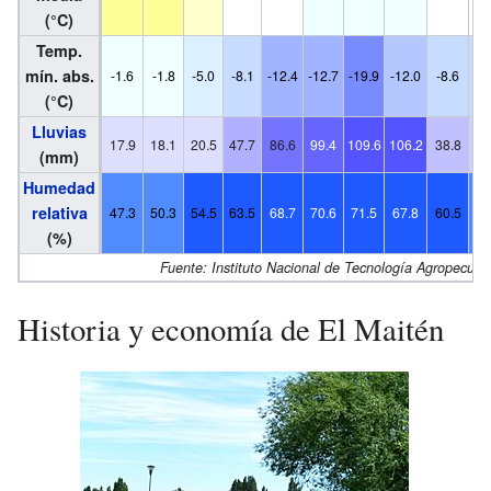
(°C)
Temp.
mín. abs.
-1.6
-1.8
-5.0
-8.1
-12.4
-12.7
-19.9
-12.0
-8.6
-7
(°C)
Lluvias
17.9
18.1
20.5
47.7
86.6
99.4
109.6
106.2
38.8
29
(mm)
Humedad
relativa
47.3
50.3
54.5
63.5
68.7
70.6
71.5
67.8
60.5
53
(%)
Fuente: Instituto Nacional de Tecnología Agropecuari
Historia y economía de El Maitén