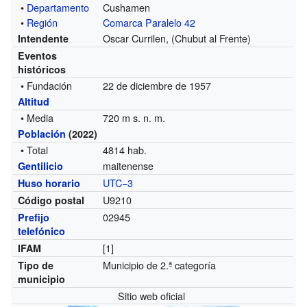
•
Departamento
Cushamen
•
Región
Comarca Paralelo 42
Oscar Currilen, (Chubut al Frente)
Intendente
Eventos
históricos
• Fundación
22 de diciembre de 1957
Altitud
• Media
720 m s. n. m.
Población
(2022)
• Total
4814 hab.
maitenense
Gentilicio
UTC−3
Huso horario
U9210
Código postal
02945
Prefijo
telefónico
[1]
IFAM
Municipio de 2.ª categoría
Tipo de
municipio
Sitio web oficial