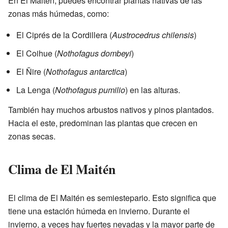
En El Maitén, puedes encontrar plantas nativas de las
zonas más húmedas, como:
El Ciprés de la Cordillera (
Austrocedrus chilensis
)
El Coihue (
Nothofagus dombeyi
)
El Ñire (
Nothofagus antarctica
)
La Lenga (
Nothofagus pumilio
) en las alturas.
También hay muchos arbustos nativos y pinos plantados.
Hacia el este, predominan las plantas que crecen en
zonas secas.
Clima de El Maitén
El clima de El Maitén es semiestepario. Esto significa que
tiene una estación húmeda en invierno. Durante el
invierno, a veces hay fuertes nevadas y la mayor parte de