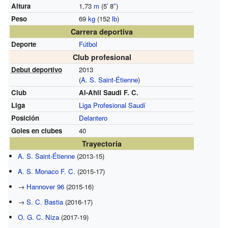
Altura
1,73
m
(5
′
8
″
)
Peso
69
kg
(152
lb
)
Carrera deportiva
Deporte
Fútbol
Club profesional
Debut deportivo
2013
(
A. S. Saint-Étienne
)
Club
Al-Ahli Saudi F. C.
Liga
Liga Profesional Saudí
Posición
Delantero
Goles en clubes
40
Trayectoria
A. S. Saint-Étienne
(2013-15)
A. S. Monaco F. C.
(2015-17)
→
Hannover 96
(2015-16)
→
S. C. Bastia
(2016-17)
O. G. C. Niza
(2017-19)