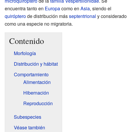
microquiróptero
de la
familia
Vespertilionidae
. Se
encuentra tanto en
Europa
como en
Asia
, siendo el
quiróptero
de distribución más
septentrional
y considerado
como una especie no migratoria.
Contenido
Morfología
Distribución y hábitat
Comportamiento
Alimentación
Hibernación
Reproducción
Subespecies
Véase también