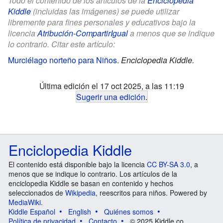
Todo el contenido de los artículos de la
Enciclopedia
Kiddle
(incluidas las imágenes) se puede utilizar
libremente para fines personales y educativos bajo la
licencia
Atribución-CompartirIgual
a menos que se indique
lo contrario. Citar este artículo:
Murciélago norteño para Niños
.
Enciclopedia Kiddle.
Última edición el 17 oct 2025, a las 11:19
Sugerir una edición
.
Enciclopedia Kiddle
El contenido está disponible bajo la licencia
CC BY-SA 3.0
, a
menos que se indique lo contrario. Los artículos de la
enciclopedia Kiddle se basan en contenido y hechos
seleccionados de
Wikipedia
, reescritos para niños. Powered by
MediaWiki
.
Kiddle Español
English
Quiénes somos
Política de privacidad
Contacto
© 2025 Kiddle.co