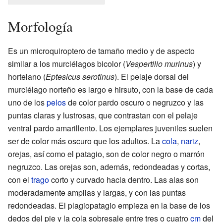
Morfología
Es un microquiroptero de tamaño medio y de aspecto
similar a los murciélagos bicolor (
Vespertilio murinus
) y
hortelano (
Eptesicus serotinus
). El pelaje dorsal del
murciélago norteño es largo e hirsuto, con la base de cada
uno de los
pelos
de color pardo oscuro o negruzco y las
puntas claras y lustrosas, que contrastan con el pelaje
ventral pardo amarillento. Los ejemplares juveniles suelen
ser de color más oscuro que los adultos. La
cola
,
nariz
,
orejas, así como el patagio, son de color negro o marrón
negruzco. Las orejas son, además, redondeadas y cortas,
con el
trago
corto y curvado hacia dentro. Las alas son
moderadamente amplias y largas, y con las puntas
redondeadas. El plagiopatagio empieza en la base de los
dedos del pie y la cola sobresale entre tres o cuatro
cm
del