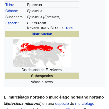
Tribu
:
Eptesicini
Género
:
Eptesicus
Subgénero:
Eptesicus (Eptesicus)
Especie
:
E. nilssonii
Keyserling y Blasius,
1839
Distribución
Distribución de
E. nilssonii
Subespecies
Véase el texto
El
murciélago norteño
o
murciélago hortelano norteño
(
Eptesicus nilssonii
) en una
especie
de
murciélago