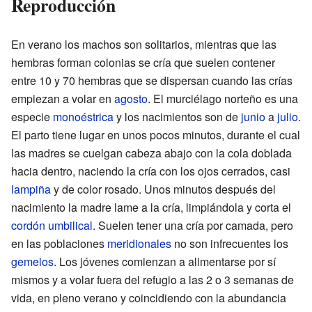
Reproducción
En verano los machos son solitarios, mientras que las
hembras forman colonias se cría que suelen contener
entre 10 y 70 hembras que se dispersan cuando las crías
empiezan a volar en
agosto
. El murciélago norteño es una
especie
monoéstrica
y los nacimientos son de
junio
a
julio
.
El parto tiene lugar en unos pocos minutos, durante el cual
las madres se cuelgan cabeza abajo con la cola doblada
hacia dentro, naciendo la cría con los ojos cerrados, casi
lampiña
y de color rosado. Unos minutos después del
nacimiento la madre lame a la cría, limpiándola y corta el
cordón umbilical
. Suelen tener una cría por camada, pero
en las poblaciones
meridionales
no son infrecuentes los
gemelos
. Los jóvenes comienzan a alimentarse por sí
mismos y a volar fuera del refugio a las 2 o 3 semanas de
vida, en pleno verano y coincidiendo con la abundancia