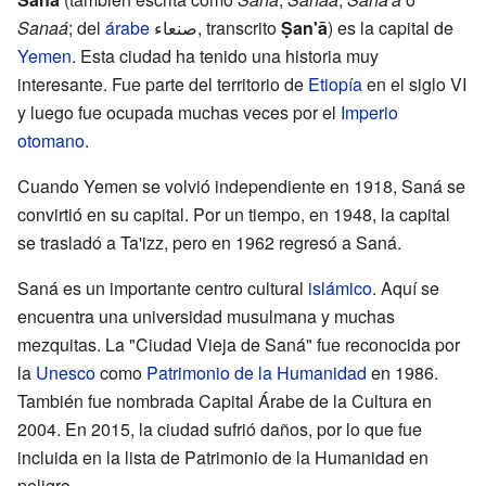
Sanaá
; del
árabe
صنعاء
, transcrito
Ṣan'ā
) es la capital de
Yemen
. Esta ciudad ha tenido una historia muy
interesante. Fue parte del territorio de
Etiopía
en el siglo VI
y luego fue ocupada muchas veces por el
Imperio
otomano
.
Cuando Yemen se volvió independiente en 1918, Saná se
convirtió en su capital. Por un tiempo, en 1948, la capital
se trasladó a Ta'izz, pero en 1962 regresó a Saná.
Saná es un importante centro cultural
islámico
. Aquí se
encuentra una universidad musulmana y muchas
mezquitas. La "Ciudad Vieja de Saná" fue reconocida por
la
Unesco
como
Patrimonio de la Humanidad
en 1986.
También fue nombrada Capital Árabe de la Cultura en
2004. En 2015, la ciudad sufrió daños, por lo que fue
incluida en la lista de Patrimonio de la Humanidad en
peligro.