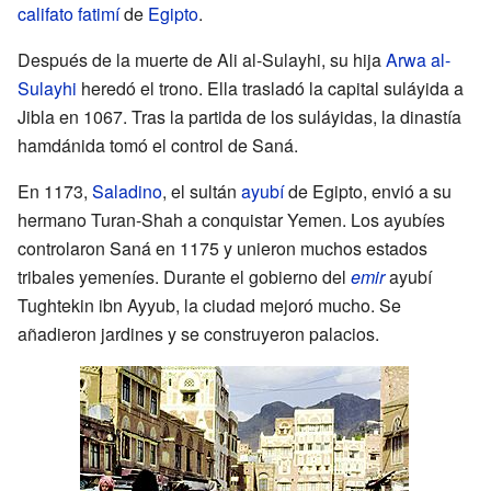
califato fatimí
de
Egipto
.
Después de la muerte de Ali al-Sulayhi, su hija
Arwa al-
Sulayhi
heredó el trono. Ella trasladó la capital suláyida a
Jibla en 1067. Tras la partida de los suláyidas, la dinastía
hamdánida tomó el control de Saná.
En 1173,
Saladino
, el sultán
ayubí
de Egipto, envió a su
hermano Turan-Shah a conquistar Yemen. Los ayubíes
controlaron Saná en 1175 y unieron muchos estados
tribales yemeníes. Durante el gobierno del
emir
ayubí
Tughtekin ibn Ayyub, la ciudad mejoró mucho. Se
añadieron jardines y se construyeron palacios.