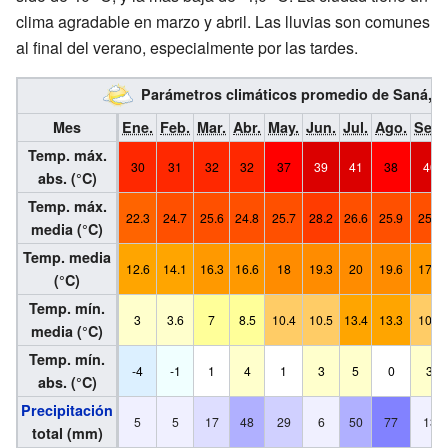
clima agradable en marzo y abril. Las lluvias son comunes
al final del verano, especialmente por las tardes.
Parámetros climáticos promedio de Saná, 
Mes
Ene.
Feb.
Mar.
Abr.
May.
Jun.
Jul.
Ago.
Sep.
Temp. máx.
30
31
32
32
37
39
41
38
40
abs. (°C)
Temp. máx.
22.3
24.7
25.6
24.8
25.7
28.2
26.6
25.9
25.1
media (°C)
Temp. media
12.6
14.1
16.3
16.6
18
19.3
20
19.6
17.8
(°C)
Temp. mín.
3
3.6
7
8.5
10.4
10.5
13.4
13.3
10.6
media (°C)
Temp. mín.
-4
-1
1
4
1
3
5
0
3
abs. (°C)
Precipitación
5
5
17
48
29
6
50
77
13
total (mm)