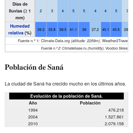
Días de
lluvias (≥ 1
2
3
4
5
5
4
4
5
3
mm)
Humedad
39.3
35.8
38.5
41.1
36
27.2
40.1
45.5
29.9
relativa
(%)
Climate-Data.org
Weather2Travel
Fuente n.º 1:
(altitude: 2259m),
(
Fuente n.º 2:
Climatebase.ru
(humidity),
Voodoo Skies
(r
Población de Saná
La ciudad de Saná ha crecido mucho en los últimos años.
Evolución de la población de Saná.
Año
Población
1994
476.218
2004
1.527.861
2010
2.079.158