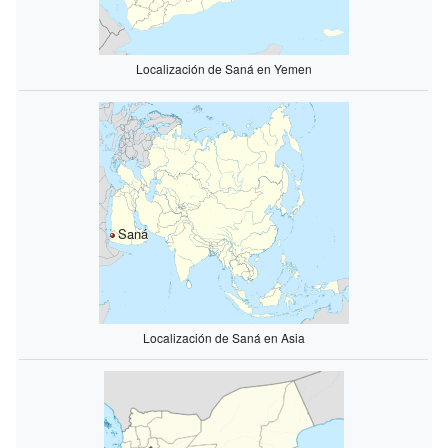
Localización de Saná en Yemen
Saná
Localización de Saná en Asia