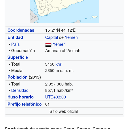
15°21′N
44°12′E
Coordenadas
Capital
de
Yemen
Entidad
•
País
Yemen
• Gobernación
Amanah al-'Asmah
Superficie
• Total
3450
km²
• Media
2350 m s. n. m.
Población
(2015)
• Total
2 957 000 hab.
•
Densidad
857,1 hab./km²
UTC+03:00
Huso horario
01
Prefijo telefónico
Sitio web oficial
Saná
(también escrita como
Sana
,
Sanaa
,
Sana'a
o