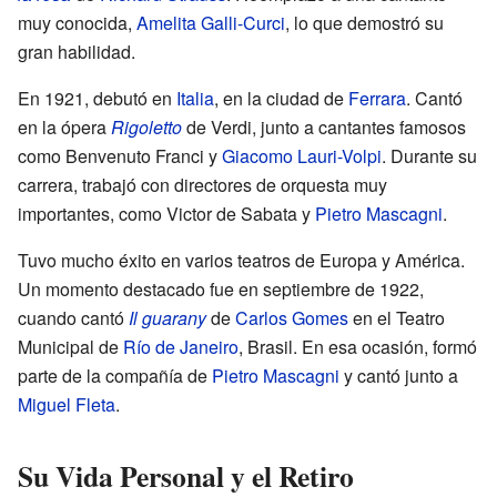
muy conocida,
Amelita Galli-Curci
, lo que demostró su
gran habilidad.
En 1921, debutó en
Italia
, en la ciudad de
Ferrara
. Cantó
en la ópera
Rigoletto
de Verdi, junto a cantantes famosos
como Benvenuto Franci y
Giacomo Lauri-Volpi
. Durante su
carrera, trabajó con directores de orquesta muy
importantes, como Victor de Sabata y
Pietro Mascagni
.
Tuvo mucho éxito en varios teatros de Europa y América.
Un momento destacado fue en septiembre de 1922,
cuando cantó
Il guarany
de
Carlos Gomes
en el Teatro
Municipal de
Río de Janeiro
, Brasil. En esa ocasión, formó
parte de la compañía de
Pietro Mascagni
y cantó junto a
Miguel Fleta
.
Su Vida Personal y el Retiro