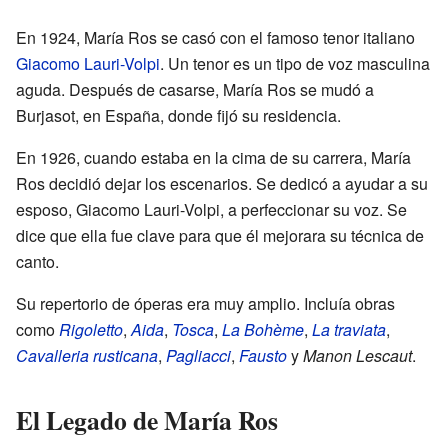
En 1924, María Ros se casó con el famoso tenor italiano
Giacomo Lauri-Volpi
. Un tenor es un tipo de voz masculina
aguda. Después de casarse, María Ros se mudó a
Burjasot, en España, donde fijó su residencia.
En 1926, cuando estaba en la cima de su carrera, María
Ros decidió dejar los escenarios. Se dedicó a ayudar a su
esposo, Giacomo Lauri-Volpi, a perfeccionar su voz. Se
dice que ella fue clave para que él mejorara su técnica de
canto.
Su repertorio de óperas era muy amplio. Incluía obras
como
Rigoletto
,
Aida
,
Tosca
,
La Bohème
,
La traviata
,
Cavalleria rusticana
,
Pagliacci
,
Fausto
y
Manon Lescaut
.
El Legado de María Ros