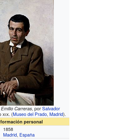
, por
Salvador
 Emilio Carreras
lo
xix
. (
Museo del Prado
,
Madrid
).
nformación personal
1858
Madrid
,
España