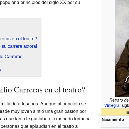
opular a principios del siglo XX por su
ras en el teatro?
su carrera actoral
lio Carreras
s
o Carreras en el teatro?
Retrato de
milia de artesanos. Aunque al principio se
Viniegra
. sig
 desde muy joven sintió una gran pasión por
I
bras que tanto le gustaban, a menudo formaba
Nacimiento
 personas que aplaudían en el teatro a