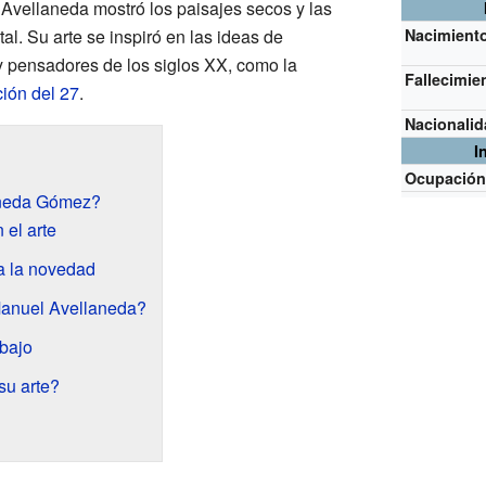
 Avellaneda mostró los paisajes secos y las
al. Su arte se inspiró en las ideas de
Nacimient
 y pensadores de los siglos XX, como la
Fallecimie
ión del 27
.
Nacionali
I
Ocupació
aneda Gómez?
 el arte
a la novedad
anuel Avellaneda?
abajo
su arte?