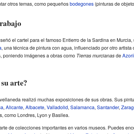
ntar otros temas, como pequeños
bodegones
(pinturas de objet
trabajo
ñó el cartel para el famoso Entierro de la Sardina en Murcia, 
a
, una técnica de pintura con agua, influenciado por otro artista 
ros, poniendo imágenes a obras como
Tierras murcianas
de
Azorí
 su arte?
Avellaneda realizó muchas exposiciones de sus obras. Sus pint
ca
,
Alicante
,
Albacete
,
Valladolid
,
Salamanca
,
Santander
,
Zarag
s, como Londres, Lyon y Basilea.
arte de colecciones importantes en varios museos. Puedes enc