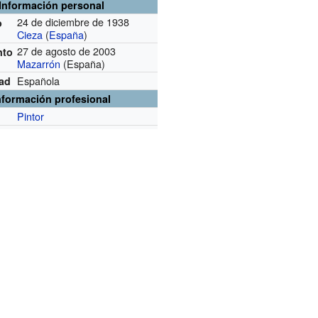
Información personal
24 de diciembre de 1938
o
Cieza
(
España
)
27 de agosto de 2003
nto
Mazarrón
(España)
Española
dad
nformación profesional
Pintor
n