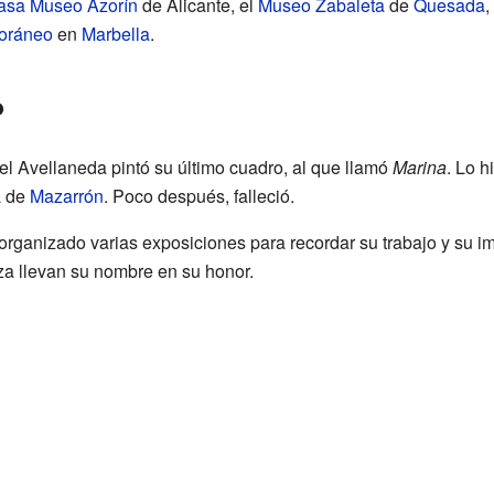
asa Museo Azorín
de Alicante, el
Museo Zabaleta
de
Quesada
,
oráneo
en
Marbella
.
o
l Avellaneda pintó su último cuadro, al que llamó
Marina
. Lo h
a de
Mazarrón
. Poco después, falleció.
rganizado varias exposiciones para recordar su trabajo y su im
za llevan su nombre en su honor.