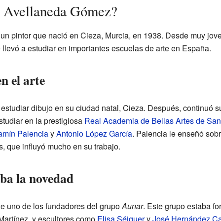
l Avellaneda Gómez?
 pintor que nació en Cieza, Murcia, en 1938. Desde muy joven,
le llevó a estudiar en importantes escuelas de arte en España.
n el arte
tudiar dibujo en su ciudad natal, Cieza. Después, continuó s
tudiar en la prestigiosa
Real Academia de Bellas Artes de Sa
amín Palencia
y
Antonio López García
. Palencia le enseñó sobr
, que influyó mucho en su trabajo.
aba la novedad
e uno de los fundadores del grupo
Aunar
. Este grupo estaba f
Martínez, y escultores como
Elisa Séiquer
y
José Hernández C