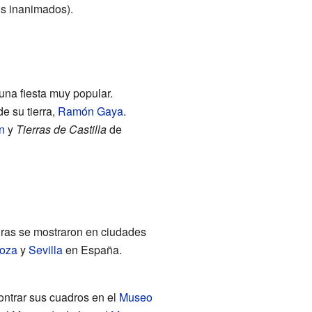
os inanimados).
una fiesta muy popular.
de su tierra,
Ramón Gaya
.
n
y
Tierras de Castilla
de
uras se mostraron en ciudades
oza
y
Sevilla
en España.
ontrar sus cuadros en el
Museo